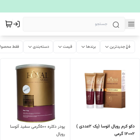
جدیدترین
برندها
قیمت
دسته‌بندی
فقط محصولا
دکو کرم رویال اتوسا (پک ۲عددی )
پودر دکلره ۵۰۰گرمی سفید آتوسا
۲×۱۲۰ گرمی
رویال