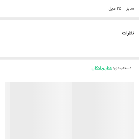
سایز 25 میل
طبع گرم و تلخ
گروه بویایی چوبی شرقی
نظرات
شباهت رایحه جیوانچی جنتلمن اونلی اینتنس
جنسیت مردانه
نوع عطر ادو پرفیوم
دسته‌بندی
:
فصل فصول سرد
عطر و ادکلن
ماندگاری خوب
پراکندگی خوب
نقد و بررسی اجمالی
DELGADO GENTLEMAN INTENSE 25ML
رايحه اوليه : ماندارین – فلفل سیاه – برگ توس
رايحه ميانی : نعناع هندی – چرم – سدر
رايحه پایه : عنبر – لوبیا تونکا – بخور خوشبو