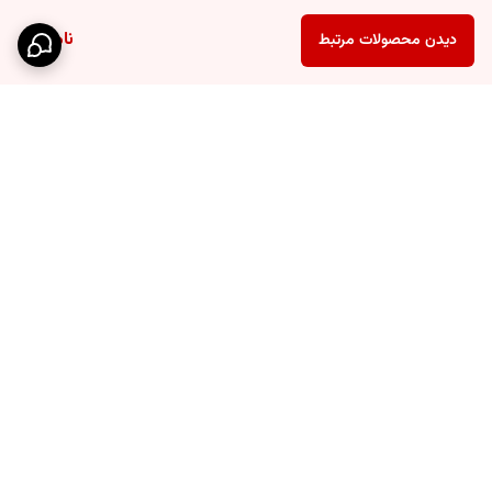
33میل(جیبی)
ناموجود
غلظت عطر
دیدن محصولات مرتبط
ادو پرفیوم اینتنس
برگشت به بالا
ارسال ویژه
پشتیبانی ۲۴ ساعته