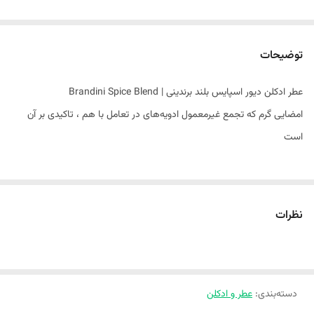
توضیحات
عطر ادکلن دیور اسپایس بلند برندینی | Brandini Spice Blend
امضایی گرم که تجمع غیرمعمول ادویه‌های در تعامل با هم ، تاکیدی بر آن
است
عطر ادکلن دیور اسپایس بلند برندینی | Brandini Spice Blend
نظرات
ارسال به سراسر کشور
دسته‌بندی
:
عطر و ادکلن
کادوپیچی رایگان به درخواست مشتری