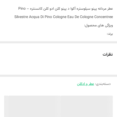
عطر مردانه پینو سیلوستره آکوا د پینو کلن ادو کلن کانسنتره – Pino
Silvestre Acqua Di Pino Cologne Eau De Cologne Concentree
ویژگی های محصول:
برند:
پینو سیلوستره
حجم:
نظرات
125 میل
جنسیت:
مرد
نوع رایحه:
دسته‌بندی
:
عطر و ادکلن
چوبی, خنک, مرکبات, معطر
نت آغازی:
پرتقال, رزماری