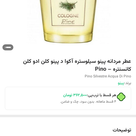
عطر مردانه پینو سیلوستره آکوا د پینو کلن ادو کلن
کانسنتره – Pino
Pino Silvestre Acqua Di Pino
برند:
پینو
هر قسط با ترب‌پی:
۳۶۲٬۵۰۰
تومان
۴ قسط ماهانه. بدون سود، چک و ضامن.
توضیحات