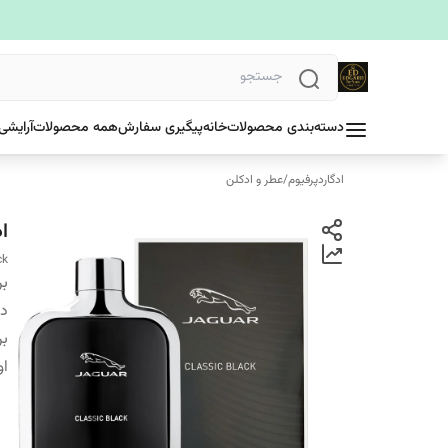
دسته‌بندی محصولات
خانه
پیگیری سفارش
همه محصولات
آرایشی
ادگاردپرفیوم
/
عطر و ادکلن
ا
ck
بر
دس
بر
او