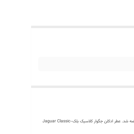
عطر ادکلن جگوار کلاسیک بلک (جگوار مشکی) | Jaguar Classic Black عطری است خنک و تلخ. این عطر در سال 2009 به بازار عطر و ادکلن عرضه شد. عطر ادکلن جگوار کلاسیک بلک-Jaguar Classic