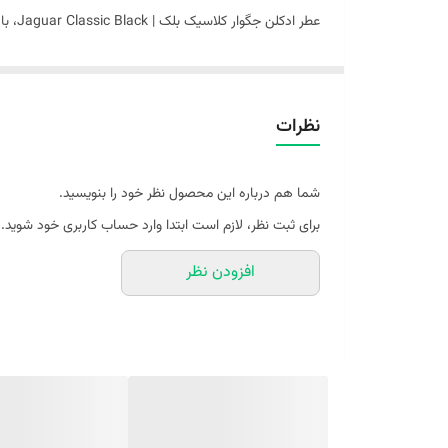
عطر 
فصول گرم سال روانه ی بازار شد . با نگاه اول به بطری کل
از طراحی کلاسیک و ساده‌ی آن برگرفته شده است. با توجه به 
نظرات
میانی جای این نت‌های ابتدایی را می‌گیرد. نت‌های میانی 
مدتی طولانی، جانشین نت‌های میانی خواهند شد. سدر، خزه،
شما هم درباره این محصول نظر خود را بنویسید.
کلاسیک بلک، روی محل اسپری باقی می‌ماند.
برای ثبت نظر، لازم است ابتدا وارد حساب کاربری خود شوید.
افزودن نظر
رایحه اولیه : نارنگی ، پرتقال تلخ ، سیب سبز
رایحه میانی : گل شمعدانی ، هل ، چای ، آب دریا ، جوز
رایحه پایه : خس خس ، چوب صندل ، خزه بلوط ، سدر ویرجینی
خرید عطر اورجینال از فروشگاه ادگاردپرفیوم