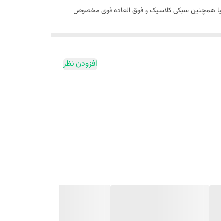
 تلخ ، سیب سبز و آب دریا همچنین سبکی کلاسیک و فوق العاده قوی مخصوص
 بطری، وزن و کنتراست عجیبی به آن می‌بخشد. نام کلاسیک
سر یا دوست خود، این عطر را به او هدیه دهید. با اولین
اسپری از جگوار کلاسیک بلک روی پوست و در محل نبض خود، متوجه بوی سیب، پرتقال ماندارین و نارنج خواهید شد. شیرینی این نت‌ها، شما را برای سفر با جگوار آماده می‌کند. پس از مدتی، نت‌‎های
افزودن نظر
وبی به فضای اطراف شما می‌بخشند. نت‌های انتهایی پس از
نی هستند. تاثیر این نت‌ها تا انتهای مدت اثرگذاری