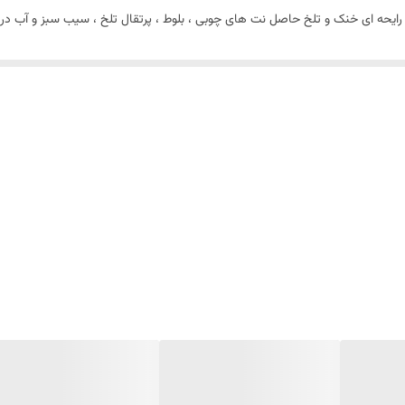
ادکلن جگوار کلاسیک بلک | Jaguar Classic Black، با رایحه ای خنک و تلخ حاصل نت های چوبی ، بلوط ، پرتقال
اسیک و جذاب این جگوار، درخشش در و قاب بطری شما را خیره خواهد کرد. رنگ سیاه
قیمت منطقی و نه‌چندان بالای این ادو تویلت، می‌توانید برای خوشحال کردن پدر، هم
شامل آب دریا، گل شمعدانی، هل، جوز و چای می‌شوند. این نت‌ها، خنکی و تندی مطل
 بلوط، مشک، خس‌خس، دانه‌ی تونکا و چوب صندل عناصر تشکیل‌دهنده‌ی نت‌های پایا
ا ، مشک سفید ، لوبیا تونکا