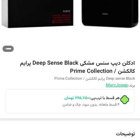
ادکلن دیپ سنس مشکی Deep Sense Black پرایم
کالکشن / Prime Collection
Deep sense Black پرایم کالکشن / Prime Collection
برند:
MarcJosep
هر قسط با ترب‌پی:
۷۶۵٬۷۵۰
تومان
۴ قسط ماهانه. بدون سود، چک و ضامن.
توضیحات