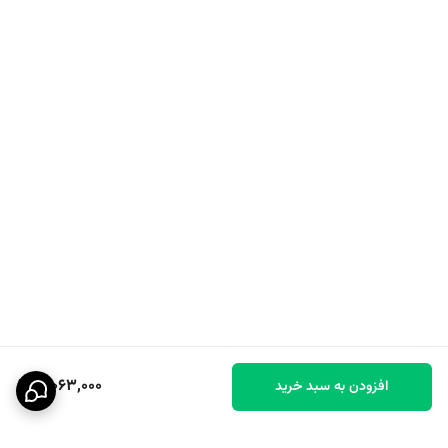
نت میانی: آناناس
نت پایانی: خزه
3,063,000
افزودن به سبد خرید