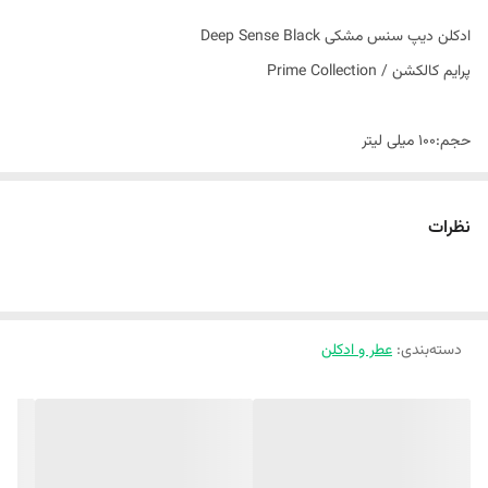
ادکلن دیپ سنس مشکی Deep Sense Black
پرایم کالکشن / Prime Collection
حجم:100 میلی لیتر
غلظت:ادوپرفیوم
نظرات
مناسب:مردانه
دسته‌بندی
:
رایحه:خنک و تند
عطر و ادکلن
گروه بویایی:معطر میوه ای
فصل:همه فصول