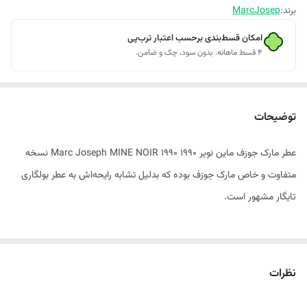
برند:
MarcJosep
امکان قسط‌بندی برحسب اعتبار ترب‌پی
۴ قسط ماهانه. بدون سود، چک و ضامن.
توضیحات
عطر مارک جوزف ماین نویر 1990 Marc Joseph MINE NOIR 1990 نسخه
متفاوت و خاص مارک جوزف بوده که بدلیل تشابه رایحه‌اش به عطر بولگاری
تایگار مشهور است.
ادکلن مردانه ماین نویر 1990 عطری کلاسیک و شیک با رایحه شرقی چوبی است
که در سال 1990 توسط برند مارک جوزف به بازار عرضه شد.
نظرات
این عطر برای استفاده در شب و مناسبت‌های خاص مناسب است و با رایحه