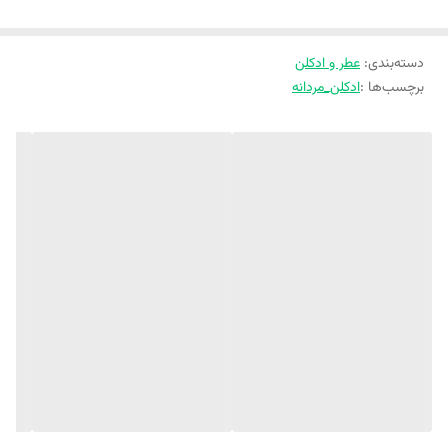
گرم و فریبنده خود، جذابیت و ظرافت را به شما هدیه می‌دهد.
دسته‌بندی
:
عطر و ادکلن
برچسب‌ها :
ادکلن_مردانه
مارک جوزف ماین نویر 1990 عطری دلچسب و پرانرژی است که مخصوص
مردان اسپرت‌پوش ساخته شد.
مارک جوزف ماین نویر 1990 با رنگ جذاب و شادابش، ترکیبی باطراوت را ارائه
می‌دهد.
ترکیبی که با گریپ فروت تازه آغاز شده و در قلب، زنجبیل و مشک و در پایه،
آمبروکسان، نعناع هندی و خس خس آن را همراهی می‌کنند.
ادکلن ماین نویر 1990 عطری باکیفیت و خوشبو است که برای استفاده در شب
و مناسبت‌های خاص مناسب است. این عطر با رایحه گرم و فریبنده خود،
جذابیت و ظرافت را به شما هدیه می‌دهد.اگر به دنبال عطری کلاسیک و شیک