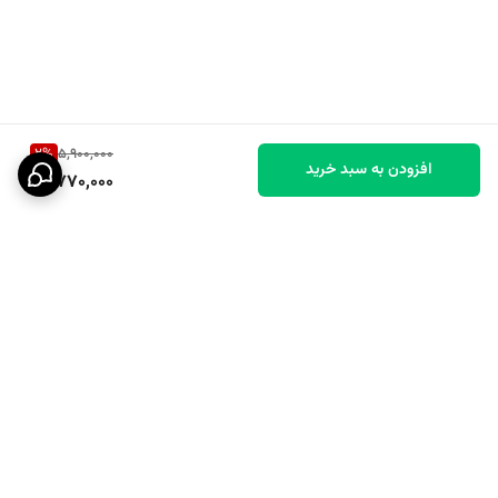
طبع: گرم
ماندگاری: بالا
2
%
5,900,000
افزودن به سبد خرید
5,770,000
پخش بو: قوی
مناسب برای: استفاده در شب و مناسبت‌های خاص
جنسیت: مردانه
برگشت به بالا
مناسب برای فصل : پاییز و زمستان
رایحه