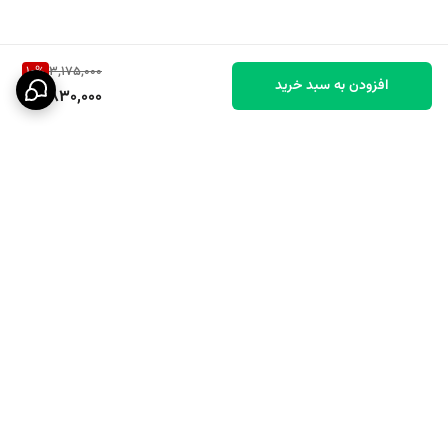
10
%
3,175,000
افزودن به سبد خرید
2,830,000
برگشت به بالا