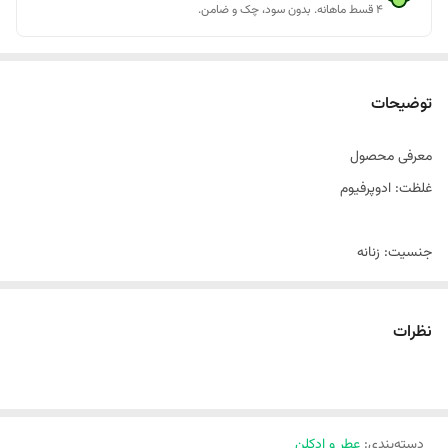
۴ قسط ماهانه. بدون سود، چک و ضامن.
توضیحات
معرفی محصول
غلظت: ادوپرفیوم
جنسیت: زنانه
طبع: گرم
نظرات
گروه بویایی: میوه‌ای، گلی و چوبی
دسته‌بندی
:
عطر و ادکلن
مناسب فصل: پاییز و زمستان