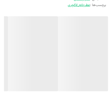
برچسب‌ها :
عطرزنانه_لاکچری
حجم: 100 میلی لیتر
نت آغازی: نارنگی، گریپ فروت، میوه پشن، آناناس، توت فرنگی
نت میانی: گل صدتومانی، ارکیده، گل یاس، سوسن، توت قرمز
نت پایانی: مشک، چوب صندل، گلسنگ
برند: پنسیس
مبدا برند: ایران
کشور تولید کننده: ایران