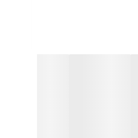
 بعد از میسلار، ژل یا فوم‌های شستشو صورت استفاده می
 کم کردن عمق منافذ باز پوست می شود. با وجود ترکیبات گیاهی موجود، باعث طراوت
اهی مانند نعنا، هویج، انبه، شاه توت، جلبک دریایی،