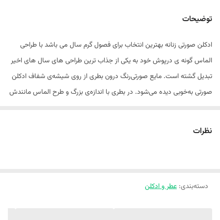
توضیحات
ادکلن صورتی زنانه بهترین انتخاب برای فصول گرم سال می باشد با طراحی
الماس گونه ی درپوش خود به یکی از جذاب ترین طراحی های سال های اخیر
تبدیل گشته است. مایع صورتی‌رنگ درون بطری از روی شیشه‌ی شفاف ادکلن
صورتی به‌خوبی دیده می‌شود. در بطری با اندازه‌ی بزرگ و طرح الماس مانندش
وزن خوبی به ترکیب کلی این عطر اضافه کرده است.وقتی عطر صورتی را روی
پوست و محل نبض یا لباستان اسپری کنید، به‌سرعت متوجه بوی میوه‌ی یوزو،
نظرات
انار و نت‌های آبی خواهید شد. این ترکیب شیرین و خنک، هیجان و شادی
درونی و عمیقی را در شما ایجاد می‌کند. با گذشت زمان، نت‌های آغازی جای
خود را به نت‌های میانی خواهند داد. نت‌های میانی از ترکیب گل ماگنولیا،
دسته‌بندی
:
عطر و ادکلن
نیلوفر آبی و گل صدتومانی چینی تشکیل‌شده‌اند. بوی این گل‌ها، علاوه بر ایجاد
حس آرامش، انرژی مثبت فراوانی را هم به شما منتقل می‌کند.