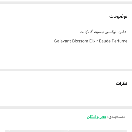
توضیحات
ادکلن الیکسیر بلسوم گالاوانت
Galavant Blossom Elixir Eaude Perfume
دنبال یه ادکلن خاص هستی؟ ادکلنی که هم آقایون و هم خانومها بتونند ازش
استفاده کنند؟
نظرات
یکی از این عطرهای دل انگیز « ادکلن الیکسیر بلسوم گالاوانت » است. این
عطر همانند بوی ادکلن دیور توباکالر می باشد و دارای طبع گرم و شیرین با
دسته‌بندی
:
عطر و ادکلن
رایحه های شرقی می باشد . در سال 2021 به بازار عطر و ادکلن عرضه شد. با
قدرت پراکندگی زیاد فضا را نیز خوشبو کرده واز طرفی ماندگاری خیلی بالای دارد