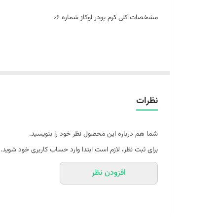
مشخصات کلی کرم پودر اوکاز شماره ۰۶
ocuz (vio) liquid foundation number06
نظرات
کاور بسیار بالا ودر عین حال سبک
پوشش کلیه معایب صورت
شما هم درباره این محصول نظر خود را بنویسید.
ابرسان قوی
برای ثبت نظر، لازم است ابتدا وارد حساب کاربری خود شوید.
دارای خاصیت لیفت
افزودن نظر
دارای بافت مات و مخملی
حاوی موم زنبور عسل
دوام کل روز بدون اکسید شدن و تغییر رنگ