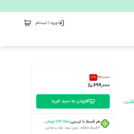
ورود | ثبت‌نام
8
%
760,000
699,000
افزودن به سبد خرید
لاین
،
هر قسط با ترب‌پی:
۱۷۴٬۷۵۰
تومان
۴ قسط ماهانه. بدون سود، چک و ضامن.