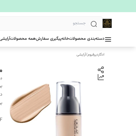
دسته‌بندی محصولات
خانه
پیگیری سفارش
همه محصولات
آرایشی
ادگاردپرفیوم
/
آرایشی
م
06
بر
دس
بر
F