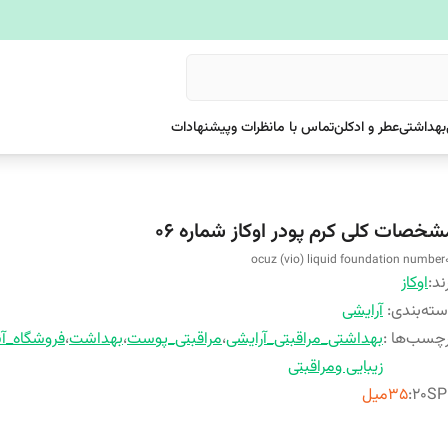
بهداشتی
عطر و ادکلن
تماس با ما
نظرات وپیشنهادات
شخصات کلی کرم پودر اوکاز شماره ۰۶
ocuz (vio) liquid foundation number
ند:
اوکاز
ته‌بندی
:
آرایشی
چسب‌ها :
بهداشتی_مراقبتی_آرایشی
،
مراقبتی_پوست
،
بهداشت
،
فروشگاه_آن
زیبایی ومراقبتی
۲۰SP
:
۳۵میل