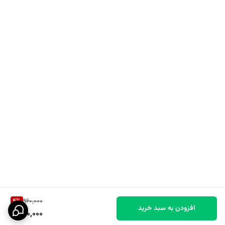
4
%
960,000
افزودن به سبد خرید
920,000