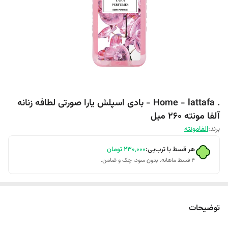
. Home - lattafa - بادی اسپلش یارا صورتی لطافه زنانه
آلفا مونته 260 میل
برند:
الفامونته
هر قسط با ترب‌پی:
۲۳۰٬۰۰۰
تومان
۴ قسط ماهانه. بدون سود، چک و ضامن.
توضیحات