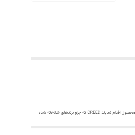
دوست داران عطر ادکلن کوئین آف سلیک دلگادو CREED Queen of Silk می توانند با خیال راحت از ضمانت اصالت نسبت به خرید اینترنتی این محصول اقدام نمایند CREED که جزو برند‌های شناخته شده
می باشد این عطر را مناسب بانوان طراحی و تولید کرده، طبع ملایم این محصول برای عاشقان عطرهای کرید دلپذیر بوده و آنها را به وجد خواهد آورد. . این عطر با رایحه ی شرقی گلی و در حجم های۲۵ میل