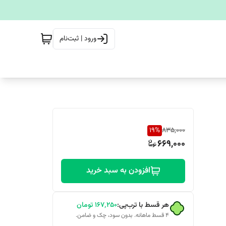
ورود | ثبت‌نام
19
%
835,000
669,000
افزودن به سبد خرید
هر قسط با ترب‌پی:
۱۶۷٬۲۵۰
تومان
۴ قسط ماهانه. بدون سود، چک و ضامن.