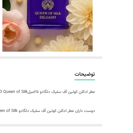
توضیحات
عطر ادکلن کوئین آف سلیک دلگادو ۲۵میلCREED Queen of Silk
بسته بندی شده و به فروش می رسد.