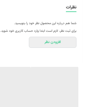
نظرات
ویژگی ها
نوع عطر: ادو پرفیوم
شما هم درباره این محصول نظر خود را بنویسید.
طبع : ملایم
برای ثبت نظر، لازم است ابتدا وارد حساب کاربری خود شوید.
گروه بویایی: شرقی گلی
افزودن نظر
اسانس های اولیه: اوسمانتوس، زعفران، مگنولیا
اسانس های میانی: پشن فروت، گل مریم، پچولی، عود
اسانس های پایه: مُر، آمبراوکسان، چوب سدر، وانیل، مشک، 