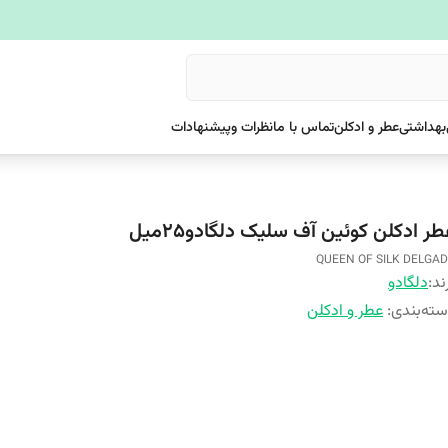
بهداشتی
عطر و ادکلن
تماس با ما
نظرات وپیشنهادات
ر ادکلن کوئین آف سلیک دلگادو۲۵میل
QUEEN OF SILK DELGA
ند:
دلگادو
ته‌بندی
:
عطر و ادکلن