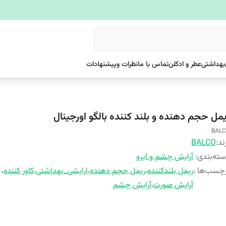
بهداشتی
عطر و ادکلن
تماس با ما
نظرات وپیشنهادات
یمل حجم دهنده و بلند کننده بالگو اورجینال
BAL
ند:
BALCO
ته‌بندی
:
آرایش چشم و ابرو
چسب‌ها :
ریمل بلندکننده
،
ریمل حجم دهنده
،
ارایشی_بهداشتی
،
کاور کننده
،
آرایش صورت
،
آرایش چشم