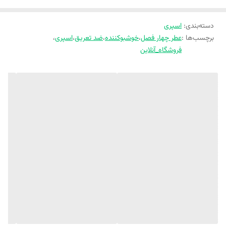
رایحه میانی: پاپیروس، سدر، چوب گایاک، چوب صندل
دسته‌بندی
:
اسپری
رایحه پایه: شکوفه تنباکو، وانیل، مشک
برچسب‌ها :
عطر چهار فصل
،
خوشبوکننده
،
ضد تعریق
،
اسپری
،
فروشگاه_آنلاین