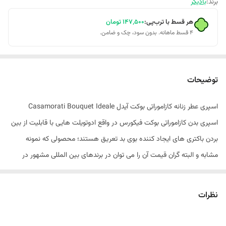
برند:
بادیکر
هر قسط با ترب‌پی:
۱۴۷٬۵۰۰
تومان
۴ قسط ماهانه. بدون سود، چک و ضامن.
توضیحات
اسپری عطر زنانه کازاموراتی بوکت آیدل Casamorati Bouquet Ideale
اسپری بدن کازاموراتی بوکت فیکورس در واقع ادوتویلت هایی با قابلیت از بین
بردن باکتری های ایجاد کننده بوی بد تعریق هستند؛ محصولی که نمونه
مشابه و البته گران قیمت آن را می توان در برندهای بین المللی مشهور در
صنعت عطرسازی یافت. استفاده از مرغوب ترین و باکیفیت ترین اسانس ها و
ترکیبات موجود در دنیا با غلظتی در حد عطرهای ادوتویلت، تحت فرمولاسیون
نظرات
دقیقی که به تایید برترین شرکت های تولید اسانس در دنیا رسیده است.نت
اولیه: دارچین، دانه جوز هندی