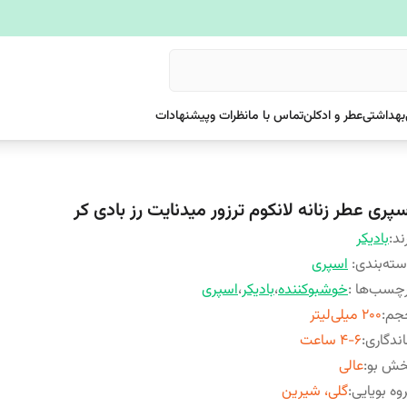
بهداشتی
عطر و ادکلن
تماس با ما
نظرات وپیشنهادات
پری عطر زنانه لانکوم ترزور میدنایت رز بادی کر
ند:
بادیکر
ته‌بندی
:
اسپری
چسب‌ها :
خوشبوکننده
،
بادیکر
،
اسپری
جم
:
200 میلی‌لیتر
ندگاری
:
4-6 ساعت
خش بو
:
عالی
وه بویایی
:
گلی، شیرین