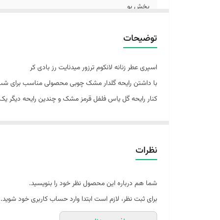
پخش بو
گروه بویایی
توضیحات
مناسب برای
اسپری عطر زنانه لانکوم ترزور میدنایت رز بادی کر
نوع محصول
با داشتن رایحه گلدار مشک چوبی محصولی مناسب برای شب ه
کنار رایحه گل یاس فلفل قرمز مشک و چندین رایحه دیگر یک ن
فصل
جنس بسته‌بندی
رایحه اولیه: گل سرخ بلغاری، رازبری
رایحه میانی: برگ مو، یاس، فلفل قرمز، گل صدتومانی
نظرات
رایحه پایه: وانیل، مشک، سدر
شما هم درباره این محصول نظر خود را بنویسید.
برای ثبت نظر، لازم است ابتدا وارد حساب کاربری خود شوید.