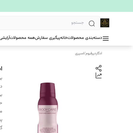
دسته‌بندی محصولات
خانه
پیگیری سفارش
همه محصولات
آرایشی
ادگاردپرفیوم
/
اسپری
اس
بر
دس
بر
ح
ما
پ
گر