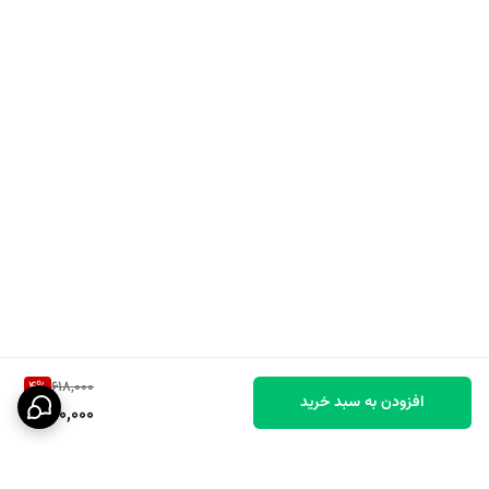
4
%
618,000
افزودن به سبد خرید
590,000