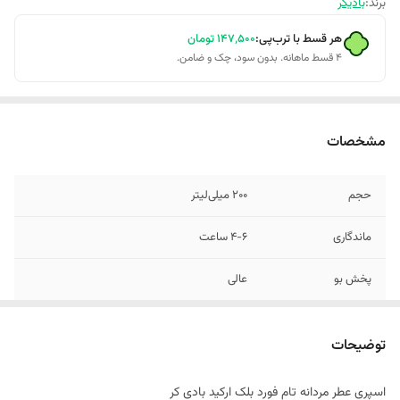
برند:
بادیکر
هر قسط با ترب‌پی:
۱۴۷٬۵۰۰
تومان
۴ قسط ماهانه. بدون سود، چک و ضامن.
مشخصات
حجم
200 میلی‌لیتر
ماندگاری
4-6 ساعت
پخش بو
عالی
گروه بویایی
چوبی، تلخ، ادویه‌ای
توضیحات
مناسب برای
آقایان
اسپری عطر مردانه تام فورد بلک ارکید بادی کر