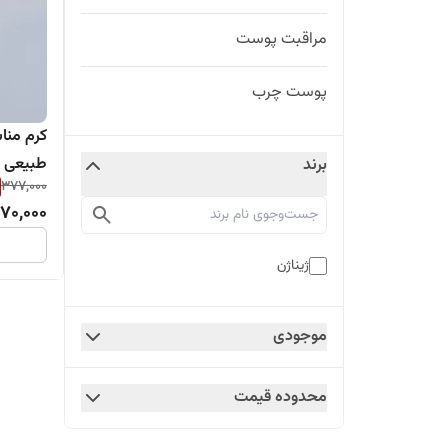
مراقبت پوست
پوست چرب
کرم منا
طبیعی ژ
برند
377,000
70,000
ژیناژن
موجودی
محدوده قیمت