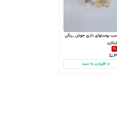
سب پوستهای داری جوش _رنگی
یناژن
1
%
3
افزودن به سبد