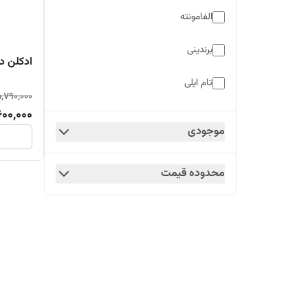
الفامونته
برندینی
ادکلن دکست
تام ایلی
,790,000
600,000
موجودی
محدوده قیمت