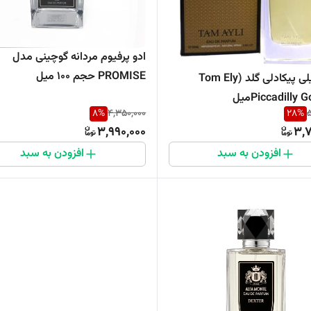
ادو پرفیوم مردانه گوچینی مدل
PROMISE حجم 100 میل
ادکلن ایلی پیکادلی گلد (Tom Ely
Piccadilly میل
8
%
4,350,000
28
%
5
3,990,000
3,7
افزودن به سبد
افزودن به سبد