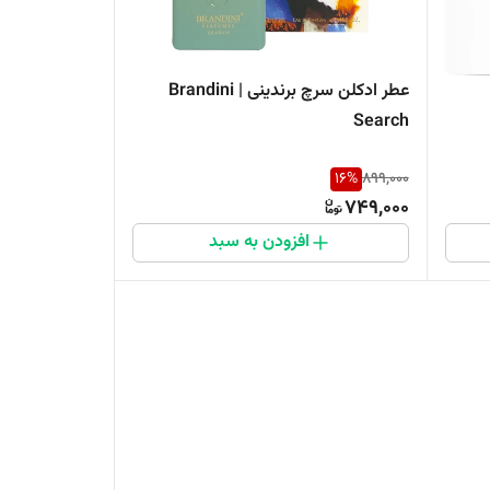
عطر ادکلن سرچ برندینی | Brandini
Search
16
%
899,000
749,000
افزودن به سبد