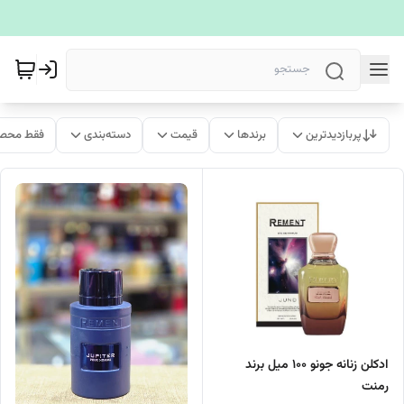
پربازدیدترین
برندها
قیمت
دسته‌بندی
فقط محصو
ادکلن زنانه جونو 100 میل برند
رمنت