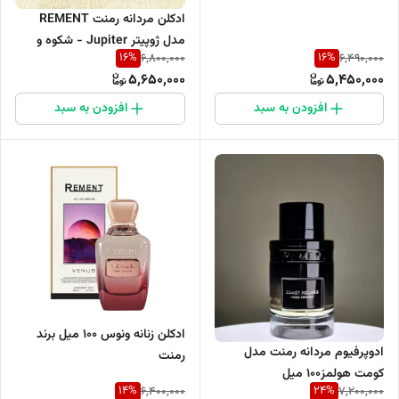
ادکلن مردانه رمنت REMENT
مدل ژوپیتر Jupiter - شکوه و
16
%
16
%
6,800,000
6,490,000
اصالت Rement Men’s Perfume
5,650,000
5,450,000
– JUPITER
افزودن به سبد
افزودن به سبد
ادکلن زنانه ونوس 100 میل برند
ادوپرفیوم مردانه رمنت مدل
رمنت
کومت هولمز100 میل
14
%
24
%
6,400,000
7,200,000