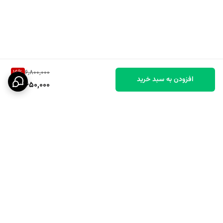
4. تفاوت این عطر با سایر مدل‌های رمنت چیست؟
ژوپیتر:
16
%
6,800,000
رایحه گرم‌تر و ادویه‌ای‌تر
افزودن به سبد خرید
5,650,000
ماندگاری بالاتر
شخصیت قوی‌تر و مردانه‌تر
5. چگونه اصل بودن محصول را تشخیص دهیم؟
برگشت به بالا
بسته‌بندی با کیفیت بالا