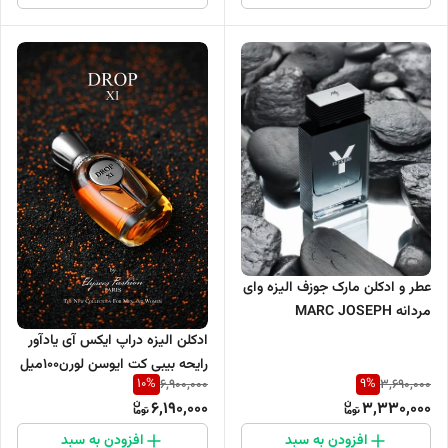
عطر و ادکلن مارک جوزف الیزه وای
مردانه MARC JOSEPH
ELYSEES Y
ادکلن الیزه دراپ ایکس آی یادآور
رایحه بیبی کت ایوسن لورن۱۰۰میل
10
%
9
%
6,900,000
3,690,000
مردانه
6,190,000
3,330,000
افزودن به سبد
افزودن به سبد