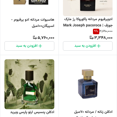
ادوپرفیوم مردانه پاکوروکا رژ مارک
هاسیوات مردانه ادو پرفیوم -
جوزف | Mark Joseph pacoroca
اسپیگان۱۰۰میل
9
%
3,690,000
rouge Eau De Parfum For
5,760,000
3,348,000
men
افزودن به سبد
افزودن به سبد
ادکلن زنانه / مردانه ۷۰میل
ادکلن پنسیس ارتو پارسی ویرید