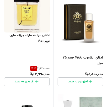
ادکلن مردانه مارک جوزف ماین
نویر 1950
ادکلن آلفامونته 1988 حجم 25
میل
14
%
4,640,000
3,990,000
1,500,000
افزودن به سبد
افزودن به سبد