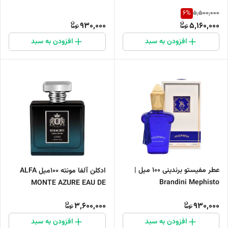
6
%
5,500,000
930,000
5,160,000
افزودن به سبد
افزودن به سبد
عطر مفیستو برندینی 100 میل |
ادکلن آلفا مونته 100میل ALFA
Brandini Mephisto
MONTE AZURE EAU DE
PERFUM
3,600,000
930,000
افزودن به سبد
افزودن به سبد