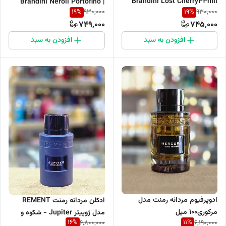
Brandini Lost Cherry33mil
| Brandini Neroli Portofino
19
%
19
%
930,000
930,000
749,000
745,000
افزودن به سبد
افزودن به سبد
ادوپرفیوم مردانه رمنت مدل
ادکلن مردانه رمنت REMENT
مرکوری۱۰۰ میل
مدل ژوپیتر Jupiter - شکوه و
16
%
11
%
6,800,000
6,190,000
اصالت Rement Men’s Perfume