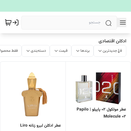
ادکلن اقتصادی
جدیدترین
برندها
قیمت
دسته‌بندی
فقط محصولا
عطر مولکول 02 پاپیلو | Papilo
Molecule 02
عطر ادکلن لیرو زنانه Liro