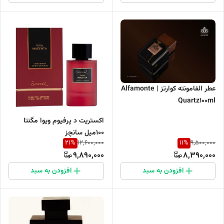
عطر الفامونته کوارتز | Alfamonte
Quartz100ml
اکستریت د پرفیوم ویوا مگنتا
۱۰۰میل سانچز
21
%
11
%
12,600,000
9,500,000
9,890,000
8,390,000
افزودن به سبد
افزودن به سبد