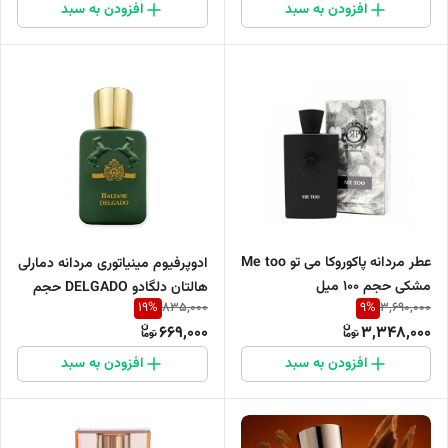
افزودن به سبد
افزودن به سبد
عطر مردانه پاکوروکا می تو Me too
ادوپرفیوم مینیاتوری مردانه دمارلی
مشکی حجم 100 میل
هالتان دلگادو DELGADO حجم
19
%
9
%
835,000
3,690,000
25 میل
669,000
3,348,000
افزودن به سبد
افزودن به سبد