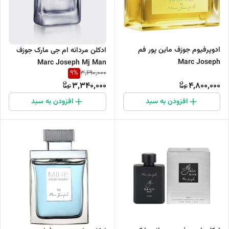
ادوپرفیوم جوزف ماین پور فم
ادکلن مردانه ام جی مارک جوزف
Marc Joseph
Marc Joseph Mj Man
9
%
3,690,000
3,340,000
4,800,000
افزودن به سبد
افزودن به سبد