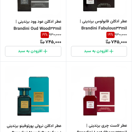
عطر ادکلن فابولوس برندینی |
عطر ادکلن عود وود برندینی |
Brandini Fabulous33mil
Brandini Oud Wood33mil
19
%
19
%
930,000
930,000
745,000
745,000
افزودن به سبد
افزودن به سبد
عطر لاست چری برندینی |
عطر ادکلن نرولی پورتوفینو برندینی