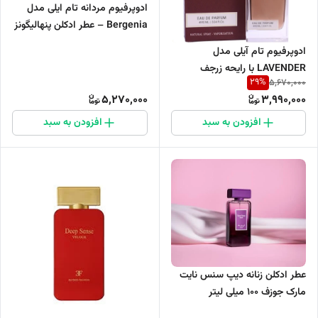
ادوپرفیوم مردانه تام ایلی مدل
Bergenia – عطر ادکلن پنهالیگونز
ویلیام
ادوپرفیوم تام آیلی مدل
LAVENDER با رایحه زرجف
29
%
5,670,000
الکساندریا حجم 100 میلی لیتر
5,270,000
3,990,000
افزودن به سبد
افزودن به سبد
عطر ادکلن زنانه دیپ سنس نایت
مارک جوزف 100 میلی لیتر