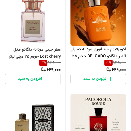
ادوپرفیوم مینیاتوری مردانه دمارلی
عطر جیبی مردانه دلگادو مدل
آلتیر دلگادو DELGADO حجم 25
Lost cherry حجم 25 میلی لیتر
19
%
19
%
835,000
835,000
میل
669,000
669,000
افزودن به سبد
افزودن به سبد