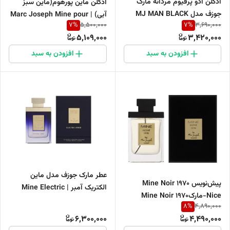
ادکلن ادو پرفیوم مردانه مارک
ادکلن ماین پورهوم(ماین سبز
جوزف مدل MJ MAN BLACK
آبی) | Marc Joseph Mine pour
7
%
7
%
5,500,000
3,690,000
حجم 100 میل
homme
5,109,000
3,420,000
افزودن به سبد
افزودن به سبد
عطر مارک جوزف مدل ماین
پیش‌نویس Mine Noir 1970
الکتریک آمبر | Mine Electric
Nice-مارکMine Noir 1970
Amber
8
%
4,890,000
Nice-مارک جوزف ماین نویر
6,300,000
4,490,000