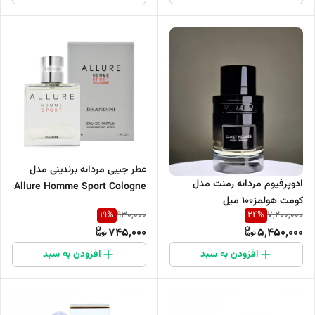
عطر جیبی مردانه برندینی مدل
ادوپرفیوم مردانه رمنت مدل
Allure Homme Sport Cologne
کومت هولمز100 میل
حجم 33 میلی لیتر
19
%
24
%
930,000
7,200,000
745,000
5,450,000
افزودن به سبد
افزودن به سبد