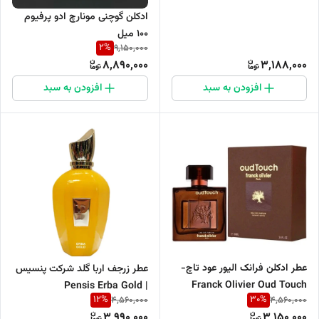
ادکلن گوچنی مونارچ ادو پرفیوم
۱۰۰ میل
2
%
9,150,000
8,890,000
3,188,000
افزودن به سبد
افزودن به سبد
عطر ادکلن فرانک الیور عود تاچ-
عطر زرجف اربا گلد شرکت پنسیس
Franck Olivier Oud Touch
| Pensis Erba Gold ‌
12
%
30
%
4,560,000
4,560,000
3,990,000
3,150,000