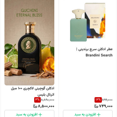
عطر ادکلن سرچ برندینی |
Brandini Search
ادکلن گوچینی لاکچری ۱۰۰ میل
اترنال بلیس
4
%
16
%
8,890,000
899,000
8,500,000
749,000
افزودن به سبد
افزودن به سبد