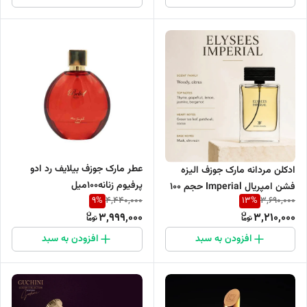
عطر مارک جوزف بیلایف رد ادو
ادکلن مردانه مارک جوزف الیزه
پرفیوم زنانه۱۰۰میل
فشن امپریال Imperial حجم 100
9
%
13
%
4,440,000
3,690,000
میل
3,999,000
3,210,000
افزودن به سبد
افزودن به سبد