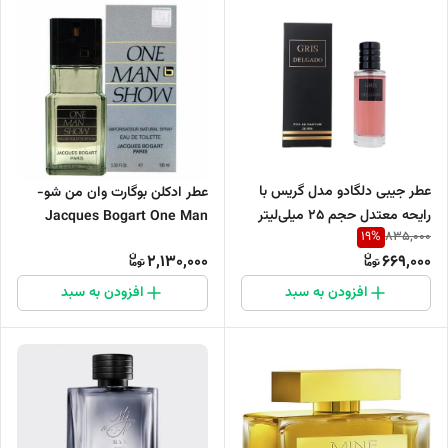
عطر جیبی دلگادو مدل گریس با
عطر ادکلن بوگارت وان من شو-
رایحه معتدل حجم 25 میلی‌لیتر
Jacques Bogart One Man
19
%
835,000
Show
2,130,000
669,000
افزودن به سبد
افزودن به سبد