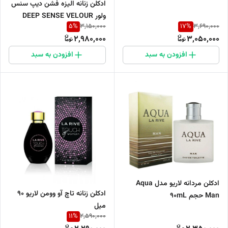
ادکلن زنانه الیزه فشن دیپ سنس
ولور DEEP SENSE VELOUR
5
%
17
%
3,150,000
3,690,000
حجم 100 میل
2,980,000
3,050,000
افزودن به سبد
افزودن به سبد
ادکلن مردانه لاریو مدل Aqua
ادکلن زنانه تاچ آو وومن لاریو ۹۰
Man حجم 90mL
میل
11
%
2,590,000