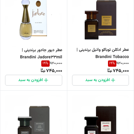
عطر ادکلن توباکو وانیل برندینی |
عطر دیور جادور برندینی |
Brandini Tobacco
Brandini Jadore33mil
19
%
19
%
930,000
930,000
Vanille33mil
745,000
745,000
افزودن به سبد
افزودن به سبد