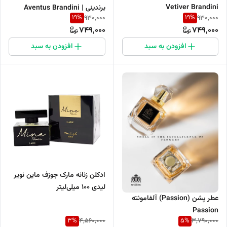
Vetiver Brandini
برندینی | Aventus Brandini
19
%
19
%
930,000
930,000
749,000
749,000
افزودن به سبد
افزودن به سبد
ادکلن زنانه مارک جوزف ماین نویر
لیدی 100 میلی‌لیتر
عطر پشن (Passion) آلفامونته
Passion
3
%
5
%
4,560,000
3,790,000