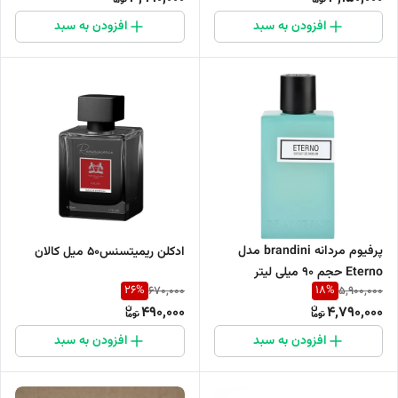
افزودن به سبد
افزودن به سبد
پرفیوم مردانه brandini مدل
ادکلن ریمیتسنس۵۰ میل کالان
Eterno حجم 90 میلی لیتر
26
%
18
%
670,000
5,900,000
490,000
4,790,000
افزودن به سبد
افزودن به سبد