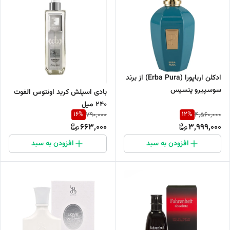
ادکلن ارباپورا (Erba Pura) از برند
سوسپیرو پنسیس
بادی اسپلش کرید اونتوس الفوت
۲۴۰ میل
16
%
12
%
790,000
4,560,000
663,000
3,999,000
افزودن به سبد
افزودن به سبد