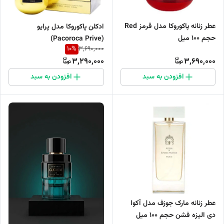
عطر زنانه پاکوروکا مدل قرمز Red
ادکلن پاکوروکا مدل پرایو
حجم 100 میل
(Pacoroca Prive)
10
%
3,690,000
3,290,000
3,690,000
افزودن به سبد
افزودن به سبد
عطر زنانه مارک جوزف مدل آکوا
دی الیزه فشن حجم 100 میل