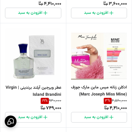
4,410,000
3,600,000
افزودن به سبد
افزودن به سبد
ادکلن زنانه میس ماین مارک جوزف
عطر ویرجین آیلند برندینی | Virgin
(Marc Joseph Miss Mine)
Island Brandini
19
%
3
%
930,000
4,560,000
749,000
4,410,000
افزودن به سبد
افزودن به سبد