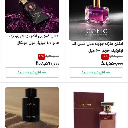
ادکلن گوچینی لاکچری هیپنوتیک
هالو ۱۰۰ میل(رامون مونگال
ادکلن مارک جوزف مدل فشن اند
فلامنکو)
آیکونیک حجم 100 میل
4
%
11
%
8,990,000
1,750,000
8,590,000
1,550,000
افزودن به سبد
افزودن به سبد