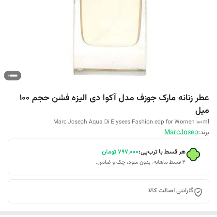
عطر زنانه مارک جوزف مدل آکوا دی الیزه فشن حجم 100
میل
Marc Joseph Aqua Di Elysees Fashion edp for Women 100ml
برند:
MarcJosep
هر قسط با ترب‌پی:
۷۹۷٬۰۰۰
تومان
۴ قسط ماهانه. بدون سود، چک و ضامن.
گارانتی اصالت کالا