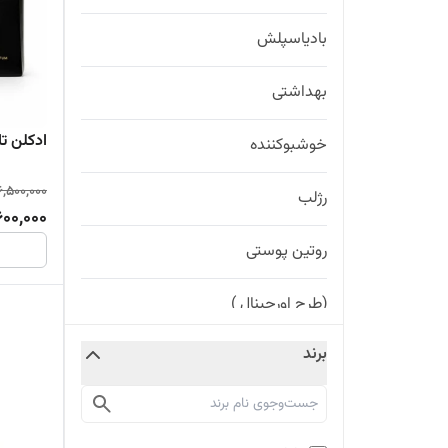
بادیاسپلش
بهداشتی
ادکلن تایگر pilo Tiger
خوشبوکننده
6,500,000
رژلب
600,000
روتین پوستی
(طرح اورجینال )
برند
(طرح اورجینال ) عطر و ادکلن
عطر و ادکلن