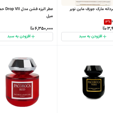
ردانه مارک جوزف ماین نویر
میل
14
%
4
6,350,000
3,
افزودن به سبد
افزودن به سبد