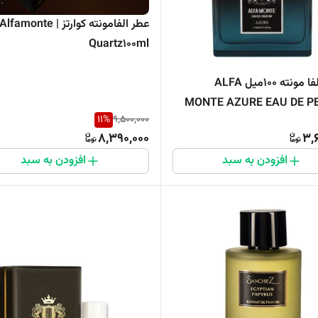
عطر الفامونته کوارتز | Alfamonte
Quartz100ml
ادکلن آلفا مونته 100میل ALFA
MONTE AZURE EAU DE P
11
%
9,500,000
8,390,000
3,
افزودن به سبد
افزودن به سبد