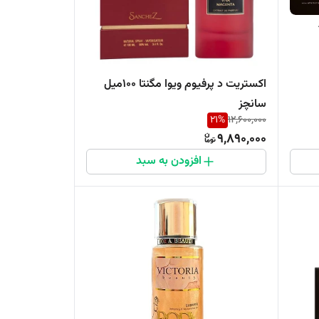
اکستریت د پرفیوم ویوا مگنتا ۱۰۰میل
سانچز
21
%
12,600,000
9,890,000
افزودن به سبد