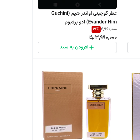
عطر گوچینی اواندر هیم (Guchini
Evander Him) ادو پرفیوم
19
%
4,960,000
مردانه۱۰۰میل
3,990,000
افزودن به سبد