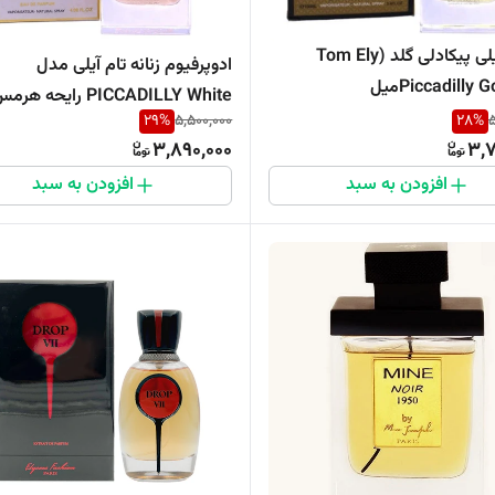
ادکلن ایلی پیکادلی گلد (Tom Ely
ادوپرفیوم زنانه تام آیلی مدل
Piccadilly میل
PICCADILLY White رایحه هر
29
%
5,500,000
28
%
5
مرویلس 120 میل
3,890,000
3,7
افزودن به سبد
افزودن به سبد