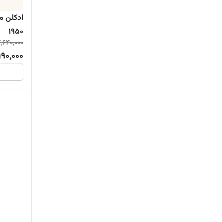
ادکلن م
1950
,640,000
990,000