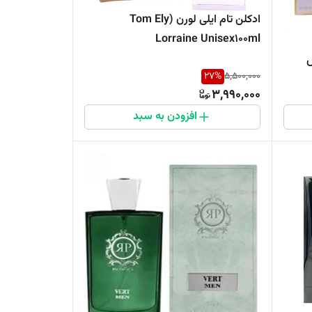
ادکلن تام ایلی لورن (Tom Ely
Lorraine Unisex۱۰۰ml
مس
27
%
5,500,000
3,990,000
افزودن به سبد