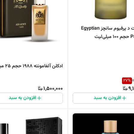
اکستریت د پرفیوم سانچز Egyptian
‌لیت
ادکلن آلفامونته 1988 حجم 25 میل
27
%
1
1,500,000
9,
افزودن به سبد
افزودن به سبد