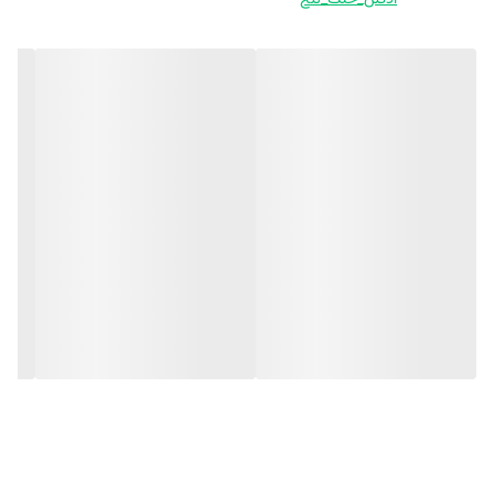
ادکلن_خنک_تلخ
پرفیوم و سایت ادگاردپرفیم عرضه می گردد.
خانواده بویایی: کهربایی، چوبی
نت های بالایی: فلفل، هل، ترنج، گشنیز
نت های میانی: دارچین، سیب قرمز
نت های پایه: کهربا، گیاه نعناع هندی