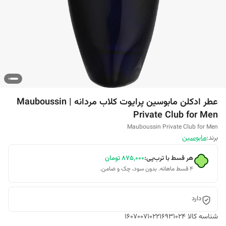
عطر ادکلن مابوسین پرایوت کلاب مردانه | Mauboussin
Private Club for Men
Mauboussin Private Club for Men
برند:
مابوسین
هر قسط با ترب‌پی:
۸۷۵٬۰۰۰
تومان
۴ قسط ماهانه. بدون سود، چک و ضامن.
دارد
شناسه کالا
1607007102216931024