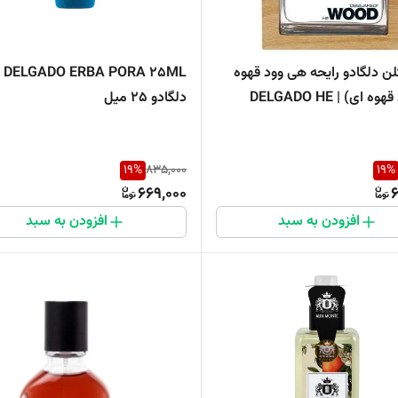
لن دلگادو رایحه هی وود قهوه
25ML
ای (وود قهوه ای) | DELGADO HE
دلگادو ۲۵ میل
19
%
835,000
19
%
669,000
6
افزودن به سبد
افزودن به سبد