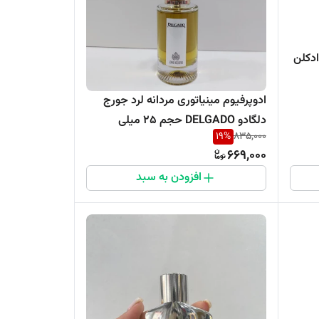
DELGADO ERBA PORA  ادکلن
ادوپرفیوم مینیاتوری مردانه لرد جورج
دلگادو DELGADO حجم 25 میلی
19
%
835,000
669,000
افزودن به سبد