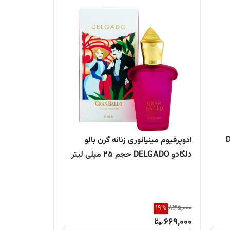
DEL
ادوپرفیوم مینیاتوری زنانه گرن بالو
دلگادو DELGADO حجم 25 میلی لیتر
19
%
835,000
669,000