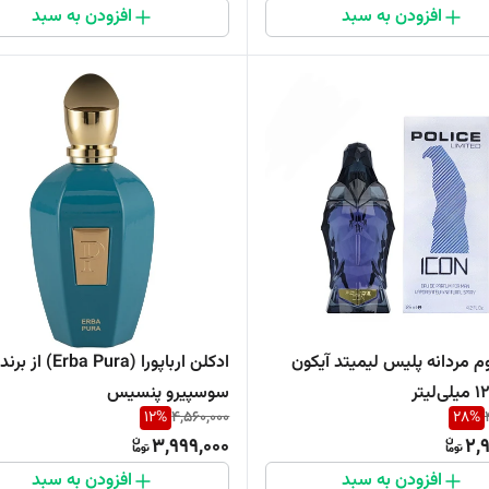
افزودن به سبد
افزودن به سبد
م مردانه پلیس لیمیتد آیکون
ادکلن ارباپورا (Erba Pura) از برند
سوسپیرو پنسیس
12
%
4,560,000
28
%
3,999,000
2,
افزودن به سبد
افزودن به سبد