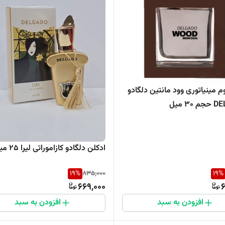
م مینیاتوری وود مانتین دلگادو
3 میل
ادکلن دلگادو کازاموراتی لیرا 25 میل
19
%
835,000
19
%
669,000
6
افزودن به سبد
افزودن به سبد