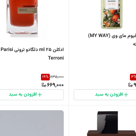
بادی پرفیوم مای وی (MY WAY)
ه
ادکلن 25 ml دلگادو تر
Terroni
19
%
835,000
4
669,000
9
افزودن به سبد
افزودن به سبد