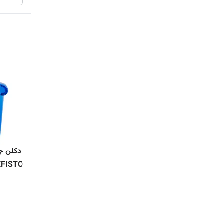
ادکلن ج
EFISTO
حجم 25 میل