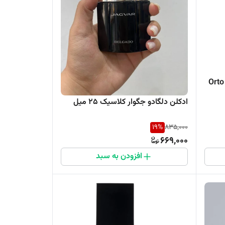
ونی Orto Parisi
ادکلن دلگادو جگوار کلاسیک 25 میل
19
%
835,000
669,000
افزودن به سبد