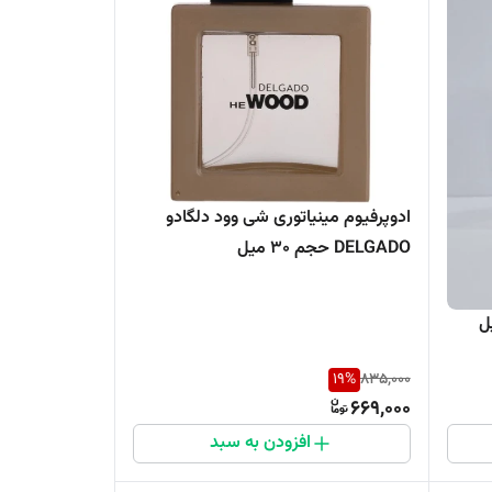
ادوپرفیوم مینیاتوری شی وود دلگادو
DELGADO حجم 30 میل
19
%
835,000
669,000
افزودن به سبد