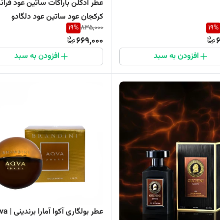
عطر ادکلن باراکات ساتین عود فر
کرکجان عود ساتین عود دلگادو
19
%
835,000
19
%
669,000
6
افزودن به سبد
افزودن به سبد
عطر بولگاری آکوا 