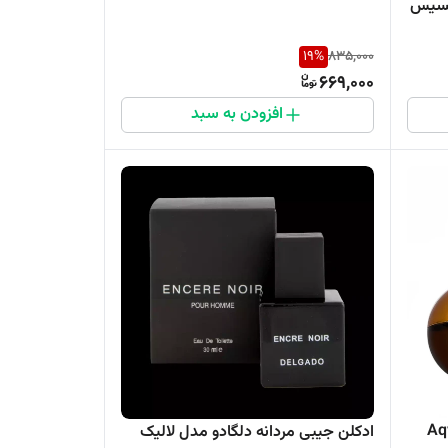
انسیس
19
%
835,000
669,000
افزودن به سبد
آمارا برندینی | Aqva
ادکلن جیبی مردانه دلگادو مدل لالیک