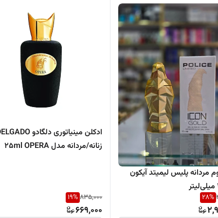
ادکلن مینیاتوری دلگادو GADO
زنانه/مردانه مدل 25ml OPERA
م مردانه پلیس لیمیتد آیکون
19
%
835,000
28
%
669,000
2,