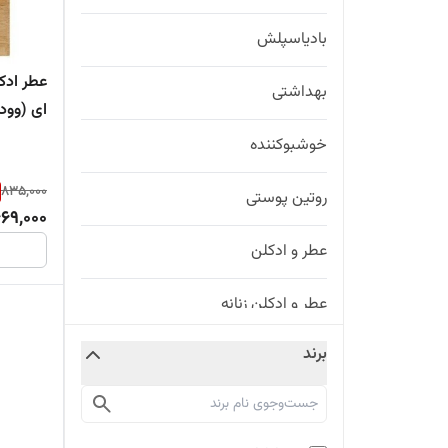
بادیاسپلش
عطر ادک
بهداشتی
WOO
خوشبوکننده
835,000
روتین پوستی
69,000
عطر و ادکلن
عطر و ادکلن زنانه
برند
عطر و ادکلن زنانه و مردانه
عطر و ادکلن،کالکشن پاییزی