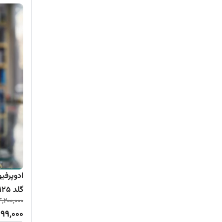
ادوپرفیو
گلد 125 میلی‌لیتر
4,200,000
999,000