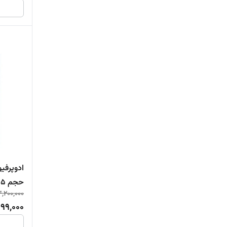
ادوپرفیو
حجم 125 میلی‌لیتر
4,200,000
999,000