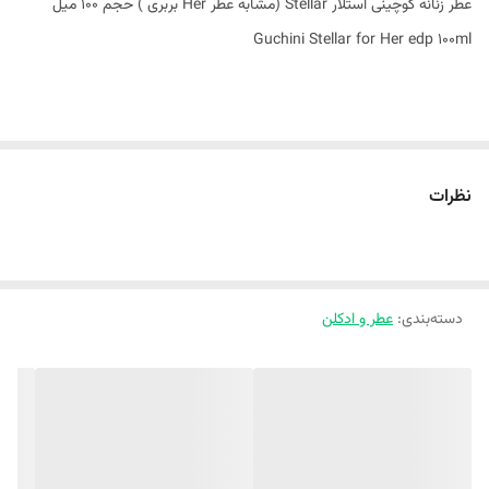
عطر زنانه گوچینی استلار Stellar (مشابه عطر Her بربری ) حجم 100 میل
Guchini Stellar for Her edp 100ml
ویژگی‌های محصول :
مناسب بانوان
نظرات
رایحه ای معتدل و شیرین
گروه بویایی: گلی میوه ای
مناسب تمام فصول
دسته‌بندی
:
غلظت عطر: ادوپرفیوم
عطر و ادکلن
نت اولیه: بلوبری، توت سیاه، توت فرنگی ، تمشک ، گیلاس، لیمو، نارنگی
ماندارین
نت میانی: بنفشه ، یاس
نت پایه: مشک ، کهربا، خزه درخت بلوط ، روایح چوبی، وانیل