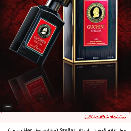
عطر زنانه گوچینی استلار Stellar (مشابه عطر Her بربری )