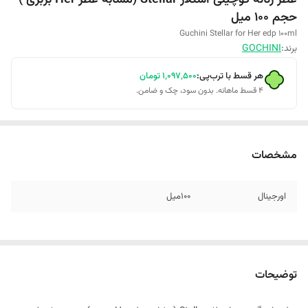
حجم 100 میل
Guchini Stellar for Her edp 100ml
برند:
GOCHINI
هر قسط با ترب‌پی:
۱٬۰۹۷٬۵۰۰
تومان
۴ قسط ماهانه. بدون سود، چک و ضامن.
مشخصات
اورجینال
۱۰۰میل
توضیحات