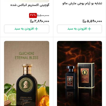
تشابه بو (یام یوجی مارش مالو
گوچینی اکستریم انباکس شده
کایالی)
47
%
5,500,000
2,890,000
5,590,000
افزودن به سبد
افزودن به سبد