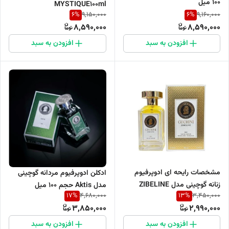
۱۰۰ میل
MYSTIQUE100ml
6
%
6
%
9,150,000
9,160,000
8,590,000
8,590,000
افزودن به سبد
افزودن به سبد
مشخصات رایحه ای ادوپرفیوم
ادکلن ادوپرفیوم مردانه گوچینی
زنانه گوچینی مدل ZIBELINE
مدل Aktis حجم 100 میل
17
%
13
%
4,680,000
3,450,000
حجم 100 میل انباکس شده
3,850,000
2,990,000
افزودن به سبد
افزودن به سبد