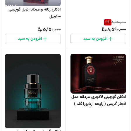
ادکلن زنانه و مردانه نوبل گوچینی
۱۰۰میل
4
%
8,990,000
5,150,000
8,590,000
افزودن به سبد
افزودن به سبد
ادکلن گوچینی لاکچری مردانه مدل
آنجلز گریس ( رایحه ارباپورا گلد )
حجم 100 میل