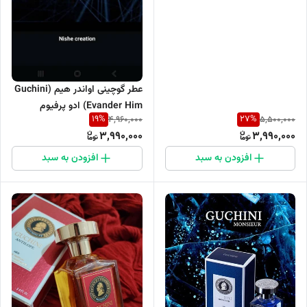
عطر گوچینی اواندر هیم (Guchini
Evander Him) ادو پرفیوم
19
%
27
%
4,960,000
5,500,000
مردانه۱۰۰میل
3,990,000
3,990,000
افزودن به سبد
افزودن به سبد