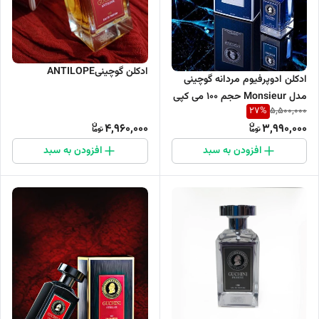
ادکلن گوچینیANTILOPE
ادکلن ادوپرفیوم مردانه گوچینی
مدل Monsieur حجم 100 می کپی
27
%
5,500,000
4,960,000
3,990,000
افزودن به سبد
افزودن به سبد