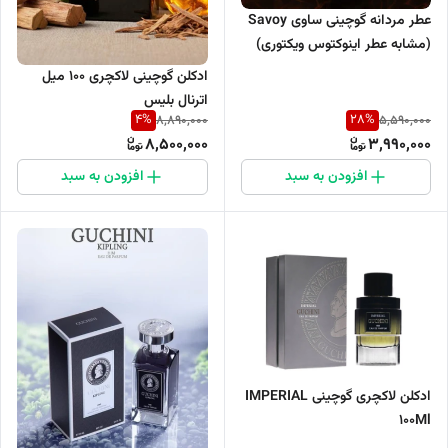
عطر مردانه گوچینی ساوی Savoy
(مشابه عطر اینوکتوس ویکتوری)
حجم 100 میل
ادکلن گوچینی لاکچری ۱۰۰ میل
اترنال بلیس
4
%
28
%
8,890,000
5,590,000
8,500,000
3,990,000
افزودن به سبد
افزودن به سبد
ادکلن لاکچری گوچینی IMPERIAL
100Ml