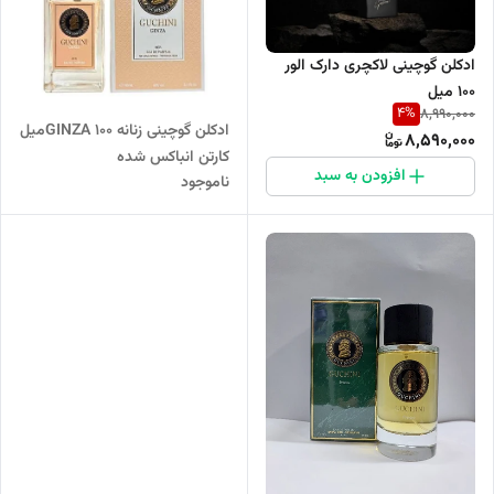
ادکلن گوچینی لاکچری دارک الور
۱۰۰ میل
4
%
8,990,000
ادکلن گوچینی زنانه GINZA ۱۰۰میل
8,590,000
کارتن انباکس شده
افزودن به سبد
ناموجود