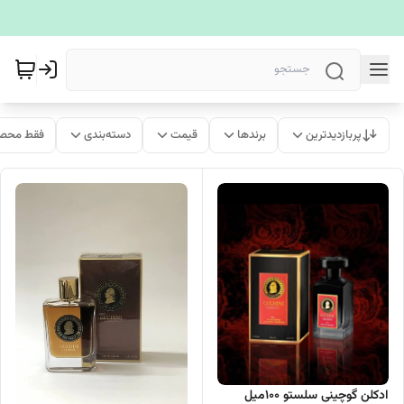
پربازدیدترین
برندها
قیمت
دسته‌بندی
فقط محصو
ادکلن گوچینی سلستو ۱۰۰میل