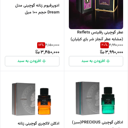
ادوپرفیوم زنانه گوچینی مدل
Dream حجم 100 میل
عطر گوچینی رفلیتس Reflets
(مشابه عطر آنجلز شر بای کیلیان)
16
%
20
%
4,150,000
4,990,000
حجم 100 میل
3,450,000
3,990,000
افزودن به سبد
افزودن به سبد
ادکلن گوچینی PRECIOUS(سبز)
ادکلن لاکچری گوچینی زنانه