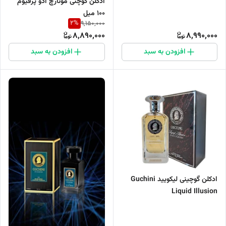
ادکلن گوچنی مونارچ ادو پرفیوم
۱۰۰ میل
2
%
9,150,000
8,890,000
8,990,000
افزودن به سبد
افزودن به سبد
ادکلن گوچینی لیکویید Guchini
Liquid Illusion