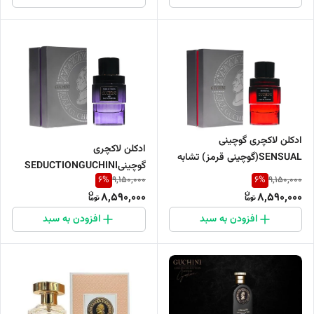
ادکلن لاکچری گوچینی
ادکلن لاکچری
SENSUAL(گوچینی قرمز) تشابه
گوچینیSEDUCTIONGUCHINI
بو ادکلن👇 رژجيوانچي لينترديت
6
%
6
%
9,150,000
9,150,000
100ML
8,590,000
8,590,000
افزودن به سبد
افزودن به سبد