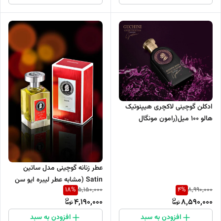
ادکلن گوچینی لاکچری هیپنوتیک
هالو ۱۰۰ میل(رامون مونگال
فلامنکو)
عطر زنانه گوچینی مدل ساتین
Satin (مشابه عطر لیبره ایو سن
18
%
4
%
5,150,000
8,990,000
لورن) حجم 100 میل
4,190,000
8,590,000
افزودن به سبد
افزودن به سبد