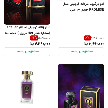
ادو پرفیوم مردانه گوچینی مدل
PROMISE حجم 100 میل
عطر زنانه گوچینی استلار Stellar
(مشابه عطر Her بربری ) حجم 100
22
%
8
%
5,690,000
4,350,000
میل
4,390,000
3,990,000
افزودن به سبد
افزودن به سبد