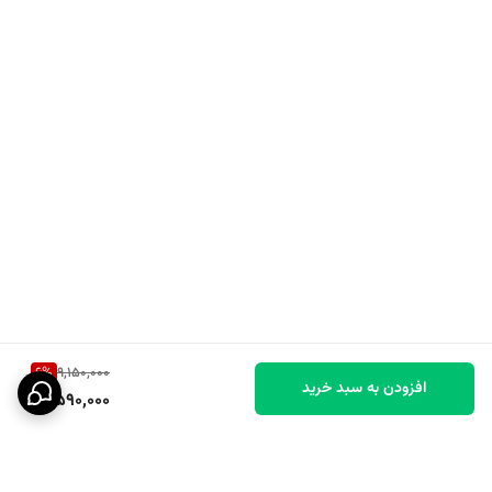
Amber Floral
نت اولیه :
رایحه‌ی سریع و زودگذر شروع عطر
Plum (آلوی برقانی)
نت میانه :
رایحه‌ی اصلی و قلب ماندگار عطر
Green Apple (سیب سبز)
نت پایه :
6
%
9,150,000
رایحه‌ی عمیق و ماندگار نهایی عطر
افزودن به سبد خرید
8,590,000
Woody Notes (نت های چوبی)
بهترین فصل :