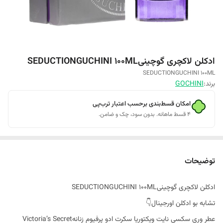
ادکلن لاکچری گوچینیSEDUCTIONGUCHINI 100ML
SEDUCTIONGUCHINI 100ML
برند:
GOCHINI
امکان قسط‌بندی برحسب اعتبار ترب‌پی
۴ قسط ماهانه. بدون سود، چک و ضامن.
توضیحات
ادکلن لاکچری گوچینیSEDUCTIONGUCHINI 100ML
تشابه بو ادکلن اورجینال👇
عطر وری سکسی نایت ویکتوریا سکرت ادو پرفیوم زنانهVictoria’s Secret