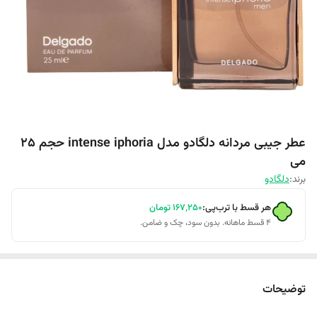
عطر جیبی مردانه دلگادو مدل intense iphoria حجم 25
می
برند:
دلگادو
هر قسط با ترب‌پی:
۱۶۷٬۲۵۰
تومان
۴ قسط ماهانه. بدون سود، چک و ضامن.
توضیحات