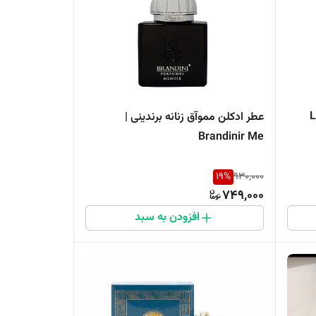
مدل Lost
عطر ادکلن مموآق زنانه برندینی |
Brandinir Me
19
%
930,000
749,000
افزودن به سبد