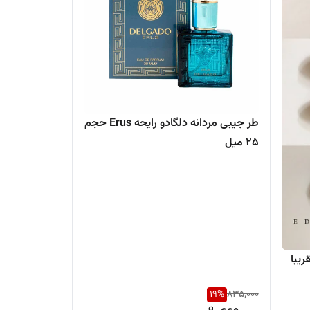
طر جیبی مردانه دلگادو رایحه Erus حجم
25 میل
ریبا
19
%
835,000