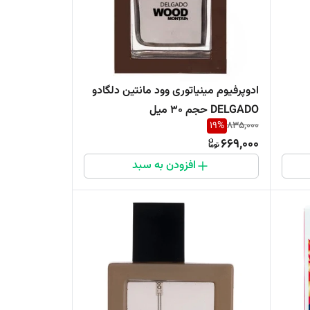
ادوپرفیوم مینیاتوری وود مانتین دلگادو
DELGADO حجم 30 میل
19
%
835,000
669,000
افزودن به سبد