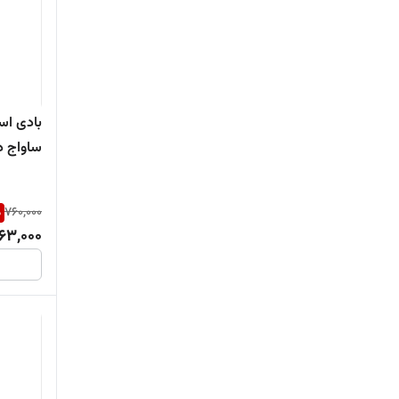
ساواج دیور۴۰
%
760,000
63,000