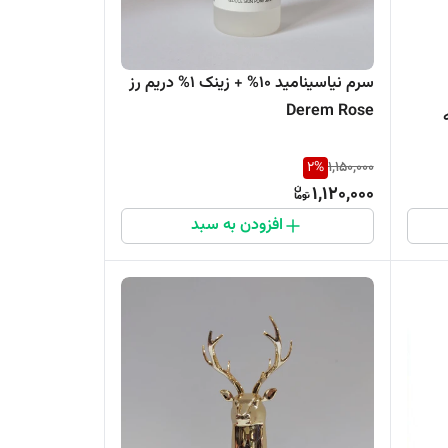
سرم نیاسینامید ۱۰% + زینک ۱% دریم رز
Derem Rose
حه
2
%
1,150,000
1,120,000
افزودن به سبد