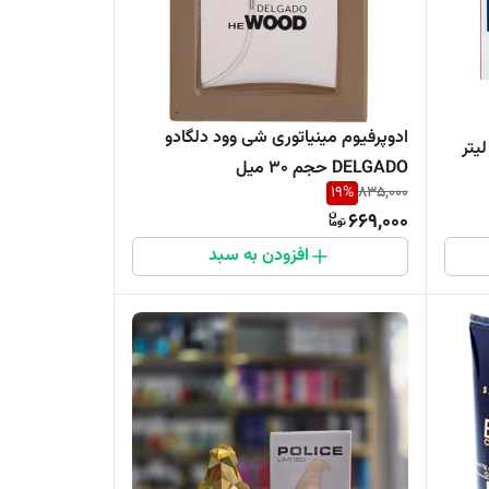
ادوپرفیوم مینیاتوری شی وود دلگادو
DELGADO حجم 30 میل
19
%
835,000
669,000
افزودن به سبد