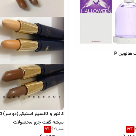
 هالوین P
کانتور و کانسیلر استیکی(دو سر) تق
میشه گفت جزو محصولات
9
%
620,000
19
%