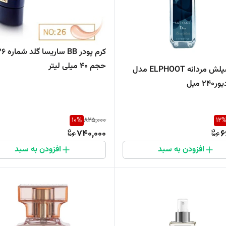
کرم پودر BB ساریسا گل
حجم 40 میلی لیتر
بادی اسپلش مردانه ELPHOOT مدل
۲ میل
10
%
825,000
12
740,000
6
افزودن به سبد
افزودن به سبد