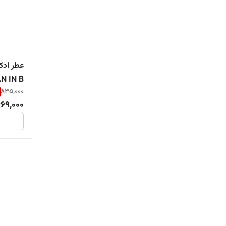
بادیکر
رایحه گرم وتلخ
برندینی
عطر زنانه مردانه
عطر ادکل
پنسیس
عطروادکلن
N IN B
835,000
تام ایلی
عطر و ادکلن اورجینال
69,000
دریم رز
ویوا مگنتا
دلگادو
رمنت
ساریسا گلد
گریس