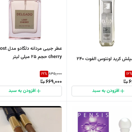
عطر جیبی مردانه دلگادو 
cherry حجم 25 میلی لیتر
بادی اسپلش کرید اونتوس الفوت ۲۴۰
19
%
835,000
16
669,000
6
افزودن به سبد
افزودن به سبد