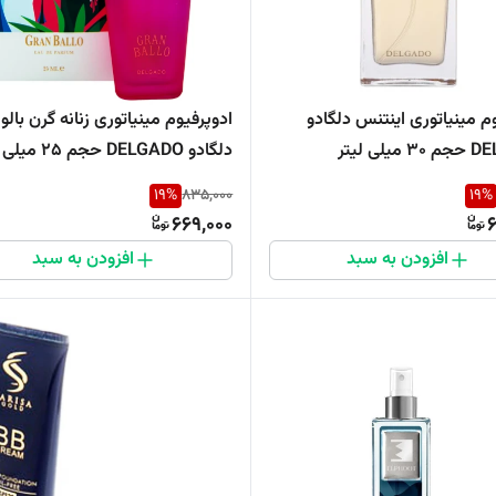
م مینیاتوری اینتنس دلگادو
ادوپرفیوم مینیاتوری زنانه گرن بالو
لی لیتر
دلگادو DELGADO حجم 25 میلی لیتر
19
%
835,000
19
%
669,000
6
افزودن به سبد
افزودن به سبد