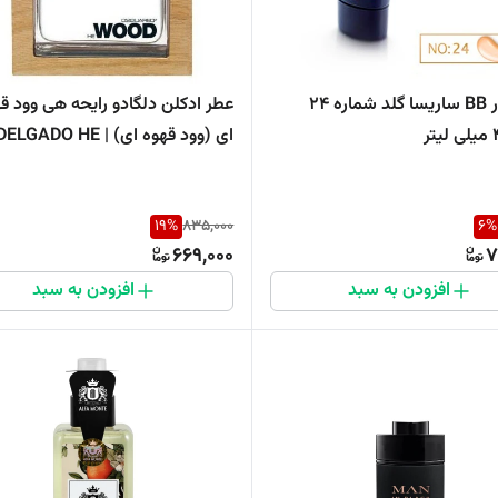
کرم پودر BB ساریسا گلد شماره 24
عطر ادکلن دلگادو رایحه هی وود ق
ای (وود قهوه ای) | ELGADO HE
WOO
19
%
835,000
6
%
669,000
7
افزودن به سبد
افزودن به سبد