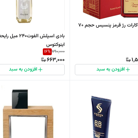
ادکلن باکارات رژ قرمز پنسیس حجم 70
بادی اسپلش الفوت۲۴۰ میل رای
اینوکتوس
16
%
790,000
663,000
1,
افزودن به سبد
افزودن به سبد