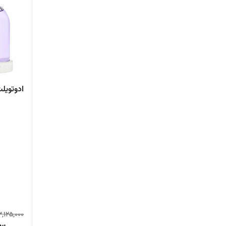
ادوتویلت
3,125,000