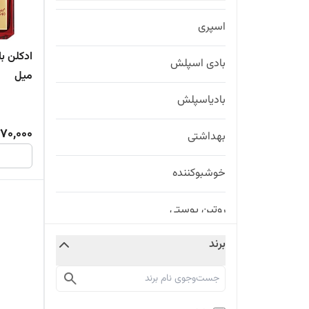
اسپری
بادی اسپلش
میل
بادیاسپلش
570,000
بهداشتی
خوشبوکننده
روتین پوستی
برند
زیرساز ارایشی
عطر و ادکلن