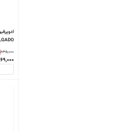
لاریو
ادوپرفیو
DELGADO حجم 30 می
835,000
69,000