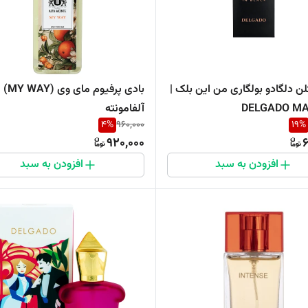
ن دلگادو بولگاری من این بلک |
بادی پرفیوم مای وی (MY WAY)
DELGADO MA
آلفامونته
4
%
960,000
19
%
920,000
6
افزودن به سبد
افزودن به سبد