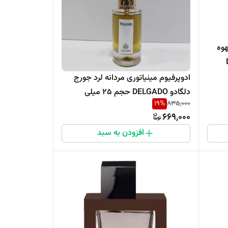
هوه
D
ادوپرفیوم مینیاتوری مردانه لرد جورج
دلگادو DELGADO حجم 25 میلی
19
%
835,000
669,000
افزودن به سبد