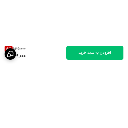
19
%
835,000
افزودن به سبد خرید
669,000
برگشت به بالا