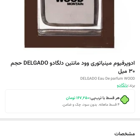
ادوپرفیوم مینیاتوری وود مانتین دلگادو DELGADO حجم
30 میل
DELGADO Eau De parfum WOOD
برند:
دلگادو
هر قسط با ترب‌پی:
۱۶۷٬۲۵۰
تومان
۴ قسط ماهانه. بدون سود، چک و ضامن.
مشخصات