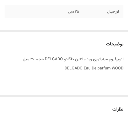
اورجینال
۲۵ میل
توضیحات
ادوپرفیوم مینیاتوری وود مانتین دلگادو DELGADO حجم 30 میل
DELGADO Eau De parfum WOOD
طبع گرم و تلخ
نظرات
گروه بویایی چوبی شرقی
عطار دافنی بوگای