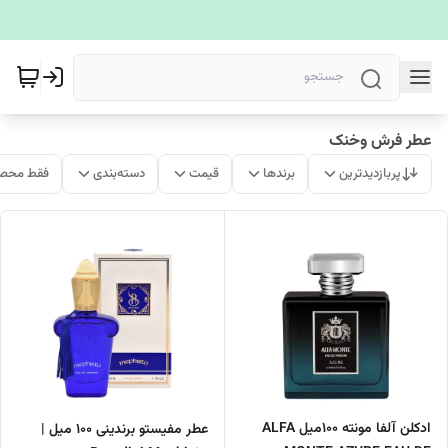
عطر فرش وخنک
پربازدیدترین
برندها
قیمت
دسته‌بندی
فقط محصو
ادکلن آلفا مونته 100میل ALFA
عطر مفیستو برندینی 100 میل |