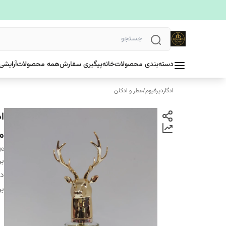
دسته‌بندی محصولات
خانه
پیگیری سفارش
همه محصولات
آرایشی
ادگاردپرفیوم
/
عطر و ادکلن
م
ge
بر
دس
بر