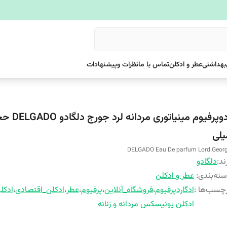
بهداشتی
عطر و ادکلن
تماس با ما
نظرات وپیشنهادات
یلی
DELGADO Eau De parfum Lord Geor
ند:
دلگادو
ته‌بندی
:
عطر و ادکلن
چسب‌ها :
ادگاردپرفیوم
،
فروشگاه_آنلاین
،
پرفیوم
،
عطر
،
ادکلن_اقتصادی
،
ادکل
ادکلن یونیسکس مردانه و زنانه