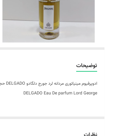
توضیحات
ادوپرفیوم مینیاتوری مردانه لرد جورج دلگادو DELGADO حجم 25 میلی
DELGADO Eau De parfum Lord George
گروه بویایی: روایح شرقی
رایحه: تلخ گرم
نظرات