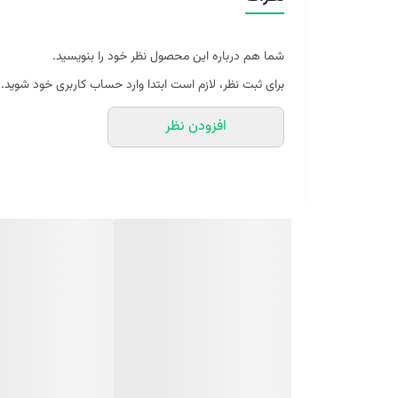
فصل: پاییز زمستان
روایح : چوبی امبر وانیلی ادویه گرم شیرین
شما هم درباره این محصول نظر خود را بنویسید.
جنسیت: آقایان
برای ثبت نظر، لازم است ابتدا وارد حساب کاربری خود شوید.
حجم 25 میلی
افزودن نظر
مشخصات ادوپرفیوم مینیاتوری مردانه لرد جورج دلگادو DELGADO:
کنید. طراح این عطر آقای آلبرتو موریاس است که تخصص ای
نفس بالا، شخصیتی با اصالت و قدرتمند می‌بخشد. و به دلی
فرش و صابونی توری ایجاد می‌شود و یک حس کلاسیک توری را 