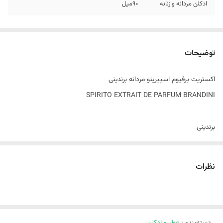
ادکلن مردانه و زنانه
۹۰میل
توضیحات
اکستریت پرفیوم اسپیریتو مردانه برندینی
SPIRITO EXTRAIT DE PARFUM BRANDINI
برندینی
,تشابه بو لویی ویتون
عطر و ادکلن
نظرات
,
عطر و ادکلن مردانه
ویژگیهای محصول