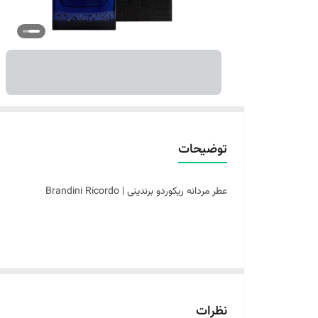
توضیحات
عطر مردانه ریکوردو برندینی | Brandini Ricordo
عطر مردانه ریکوردو برندینی
Brandini Ricordo مشابه عطر ایوسن لورن تاکسیدو (تُکسدو)
نظرات