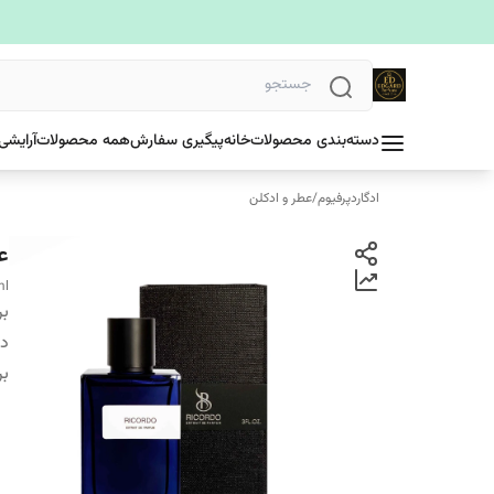
دسته‌بندی محصولات
خانه
پیگیری سفارش
همه محصولات
آرایشی
ادگاردپرفیوم
/
عطر و ادکلن
عط
ml
بر
دس
بر