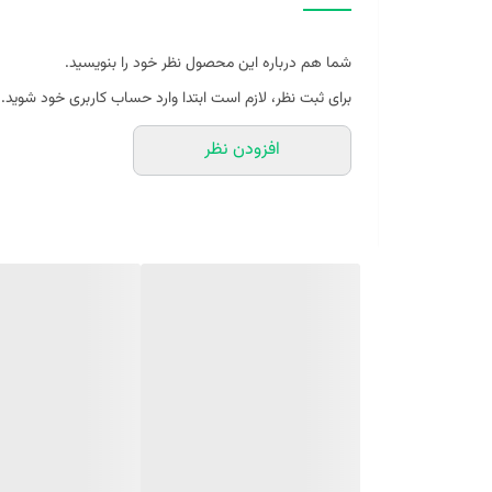
عطری ظریف و تیره
شما هم درباره این محصول نظر خود را بنویسید.
نماد یک پیراهن گران بهای ساخته شده از یک مجموعه مشکی
برای ثبت نظر، لازم است ابتدا وارد حساب کاربری خود شوید.
افزودن نظر
آکوردهای غالب ریکوردو برندینی : نعناع هندی، کهربا، وانیل، اد
نت‌ های ابتدایی برگ بنفشه، گشنیز و ترنج هستند که حالتی
قلب عطر که از گل رز، فلفل سیاه و زنبق دره تا به این رایحه 
نت‌های پایه عبارتند از نعناع هندی، عنبر و وانیل که حالتی 
برند :برندینی