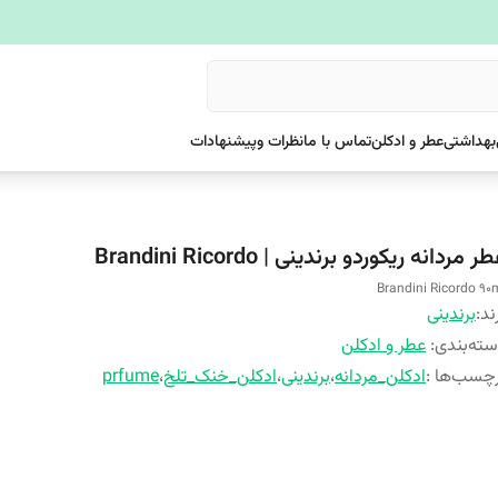
بهداشتی
عطر و ادکلن
تماس با ما
نظرات وپیشنهادات
ر مردانه ریکوردو برندینی | Brandini Ricordo
Brandini Ricordo 90
ند:
برندینی
ته‌بندی
:
عطر و ادکلن
چسب‌ها :
ادکلن_مردانه
،
برندینی
،
ادکلن_خنک_تلخ
،
prfume