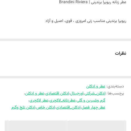
عطر زنانه ریویرا برندینی | Brandini Riviera
ریویرا برندینی مناسب زنی امروزی ، قوی، اصیل و آزاد
نظرات
شناسه محصول: nsb90m0015
برند: برندینی
دسته‌بندی
:
عطر و ادکلن
برچسب‌ها :
ادکلن_شرکتی
،
اورجینال
،
ادکلن اقتصادی
،
عطر و ادکلن
،
تضمین بهترین قیمت
گرم وشیرین و گلی
،
عطرزنانه_لاکچری
،
عطر لاکچری
،
ضمانت اصالت کالا
عطر چهار فصل
،
ادکلن_اقتصادی
،
ادکلن خاص
،
ادکلن تلخ وگرم
ارسال به سراسر کشور