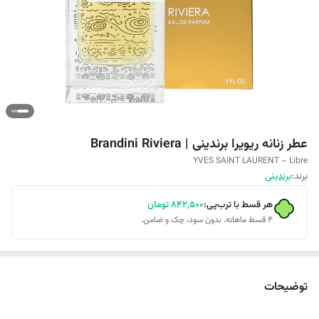
عطر زنانه ریویرا برندینی | Brandini Riviera
YVES SAINT LAURENT – Libre
برند:
برندینی
هر قسط با ترب‌پی:
۸۴۲٬۵۰۰
تومان
۴ قسط ماهانه. بدون سود، چک و ضامن.
توضیحات