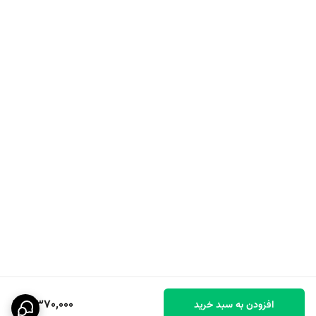
جنسیت :زنانه
طبع :گرم, شیرین
گروه بویایی :شرقی فوژه
مناسب فصل :بهار, پاییز, زمستان
نت های آغازین
اسطوخودوس, برگ درخت نارنج, نارنگی ماندارین
نت های میانی :اسطوخودوس, شکوفه پرتقال, یاس
نت های پایه :سدر, عنبر, مشک, وانیل
3,370,000
افزودن به سبد خرید