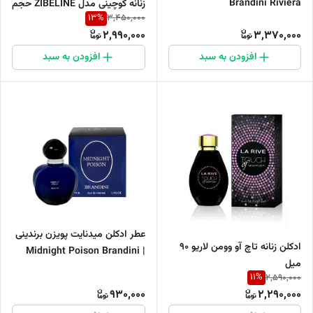
Brandini Riviera
زنانه گوچینی مدل ZIBELINE حجم
13
%
3,450,000
100 میل انباکس شده
2,990,000
3,370,000
افزودن به سبد
افزودن به سبد
عطر ادکلن میدنایت پویزن برندینی
ادکلن زنانه تاچ آو وومن لاریو ۹۰
| Midnight Poison Brandini
میل
11
%
2,590,000
930,000
2,290,000