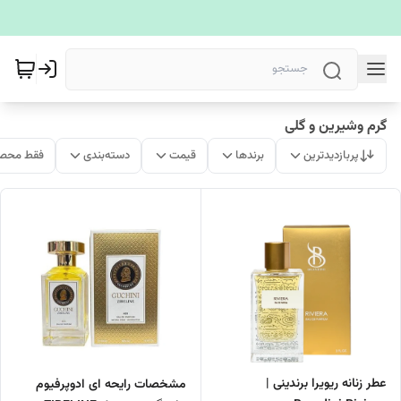
گرم وشیرین و گلی
پربازدیدترین
برندها
قیمت
دسته‌بندی
فقط محصو
عطر زنانه ریویرا برندینی |
مشخصات رایحه ای ادوپرفیوم