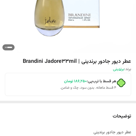
عطر دیور جادور برندینی | Brandini Jadore33mil
برند:
برندینی
هر قسط با ترب‌پی:
۱۸۶٬۲۵۰
تومان
۴ قسط ماهانه. بدون سود، چک و ضامن.
توضیحات
عطر دیور جادور برندینی