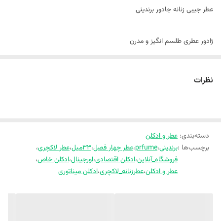
عطر جیبی زنانه جادور برندینی
ژادور عطری طلسم انگیز و مدرن
دسته گلی مجلل برای زنان بی باک و با احساس
نظرات
شیشه عطر به شکل آمفورای یونانی (نوعی کوزه باستانی) طراحی شده است
برندینی Jadore قبلا با نام Ladore تولید می شد
دسته‌بندی
:
عطر و ادکلن
برچسب‌ها :
برندینی
،
prfume
،
عطر چهار فصل
،
۳۳میل
،
عطر لاکچری
،
فروشگاه_آنلاین
،
ادکلن اقتصادی
،
اورجینال
،
ادکلن خاص
،
مشابه برند
عطر و ادکلن
،
عطرزنانه_لاکچری
،
ادکلن میناتوری
دیور
برگرفته از عطر