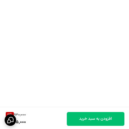
19
%
930,000
افزودن به سبد خرید
745,000