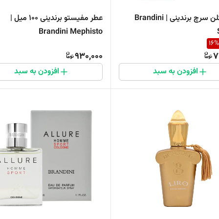
عطر ادکلن سرچ برندینی | Brandini
عطر مفیستو برندینی 100 میل |
Brandini Mephisto
16
%
930,000
7
افزودن به سبد
افزودن به سبد