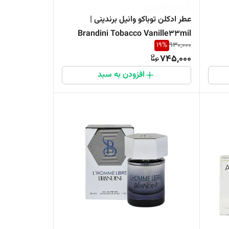
عطر ادکلن توباکو وانیل برندینی |
Brandini Tobacco Vanille33mil
19
%
930,000
745,000
افزودن به سبد