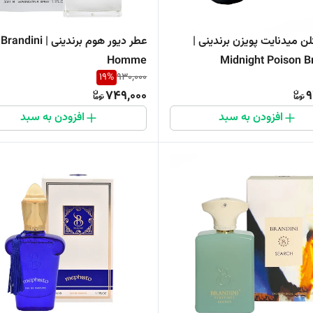
ن میدنایت پویزن برندینی |
عطر دیور هوم برندینی | Brandini
Homme
Midnight Poison B
19
%
930,000
749,000
9
افزودن به سبد
افزودن به سبد