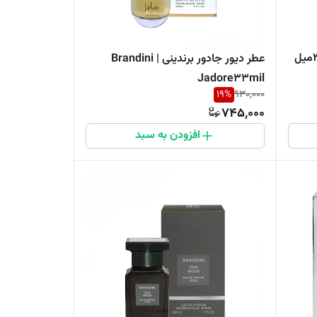
عطر دیور جادور برندینی | Brandini
Jadore33mil
19
%
930,000
745,000
افزودن به سبد