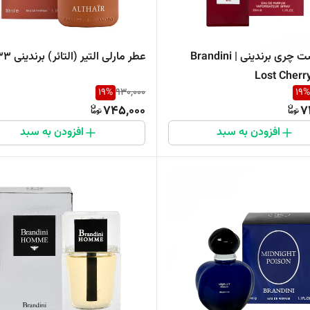
عطر لاست چری برندینی | Brandini
عطر مارلی التیر (التائر) برندینی ۳۳میل
Lost Cherr
19
%
930,000
19
%
745,000
7
افزودن به سبد
افزودن به سبد