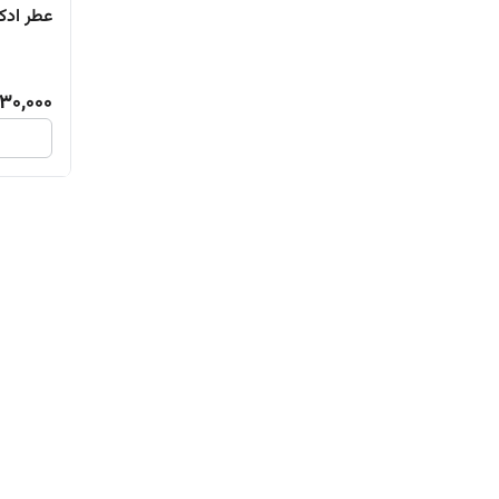
عطر ادکلن 
30,000