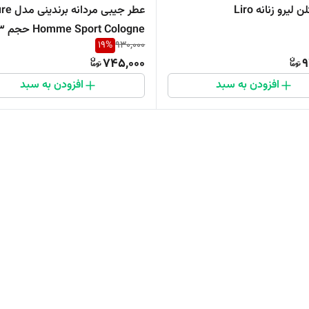
لیرو زنانه Liro
عطر جیبی مردان
t Cologne
19
%
930,000
میلی لیتر
745,000
9
افزودن به سبد
افزودن به سبد