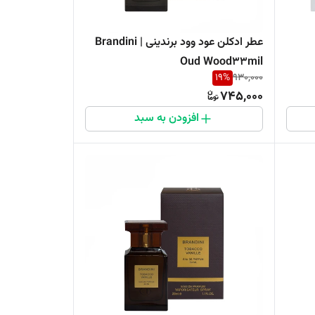
عطر ادکلن عود وود برندینی | Brandini
Oud Wood33mil
19
%
930,000
745,000
افزودن به سبد