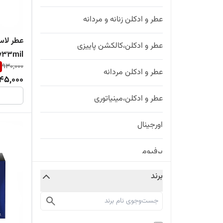
عطر و ادکلن زنانه و مردانه
عطر و ادکلن،کالکشن پاییزی
y33mil
930,000
عطر و ادکلن مردانه
45,000
عطر و ادکلن،مینیاتوری
اورجینال
پرفیوم
برند
خنک و یونیسکس
عطر زنانه مردانه