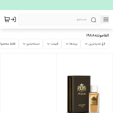
الفامونته۱۹۸۸
جدیدترین
برندها
قیمت
دسته‌بندی
فقط محصولا