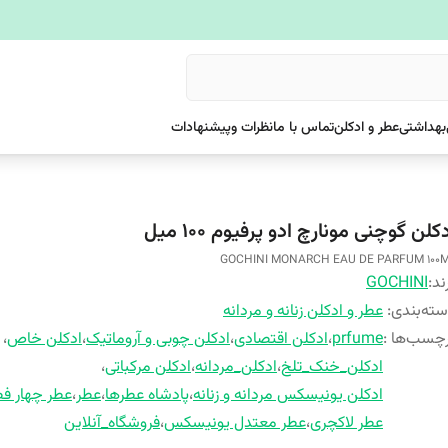
بهداشتی
عطر و ادکلن
تماس با ما
نظرات وپیشنهادات
کلن گوچنی مونارچ ادو پرفیوم ۱۰۰ میل
GOCHINI MONARCH EAU DE PARFUM 100
ند:
GOCHINI
ته‌بندی
:
عطر و ادکلن زنانه و مردانه
چسب‌ها :
prfume
،
ادکلن اقتصادی
،
ادکلن چوبی و آروماتیک
،
ادکلن خاص
،
ادکلن_خنک_تلخ
،
ادکلن_مردانه
،
ادکلن مرکباتی
،
ادکلن یونیسکس مردانه و زنانه
،
پادشاه عطرها
،
عطر
،
عطر چهار ف
عطر لاکچری
،
عطر معتدل یونیسکس
،
فروشگاه_آنلاین