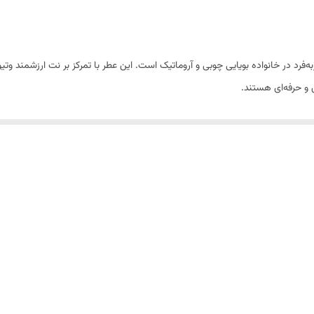
ی مدرن، شیک و منحصربه‌فرد در خانواده بویایی چوبی و آروماتیک است. این عطر با تمرکز بر نت ارزشم
 و حرفه‌ای هستند.
 فضایی پرانرژی، شاداب و نشاط‌بخش ایجاد می‌کند. با گذشت زمان، نت‌های میانی شا
شکل از وتیور، چوب سدر، چوب صندل، چرم و مشک، اثری ماندگار، گرم و دلنشین بر 
اختار متعادل و رایحه طبیعی خود، انتخابی ایده‌آل برای استفاده روزمره، محیط 
د بسیار خوبی دارد.