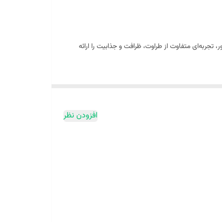
ند وتیور، تجربه‌ای متفاوت از طراوت، ظرافت و جذابیت را ارائه
مل چای، زنبق و یاس ظاهر شده و به رایحه عمق، لطافت و
جای می‌گذارند.
افزودن نظر
کار، جلسات رسمی و قرارهای دوستانه محسوب می‌شود. این