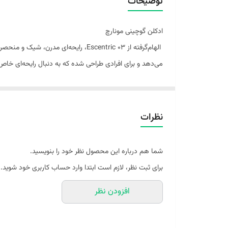
توضیحات
ادکلن گوچینی مونارچ
الهام‌گرفته از Escentric 03، رایحه‌ا
می‌دهد و برای افرادی طراحی شده که به دنبال رایحه‌ای خاص
در اولین اسپری، ترکیبی از لیمو ترش تازه، زنجبیل و فلفل
شخصیتی منحصربه‌فرد می‌بخشند. در نهایت، نت‌های پایه مت
نظرات
ادکلن گوچینی مونارچ
عطری یونیسکس (مناسب بانوان و آقایان) است که به دلیل س
شما هم درباره این محصول نظر خود را بنویسید.
عطر به‌ویژه در فصول بهار، پاییز و روزهای معتدل سال عملکر
برای ثبت نظر، لازم است ابتدا وارد حساب کاربری خود شوید.
افزودن نظر
ویژگی‌ها:
- خانواده بویایی: چوبی آروماتیک