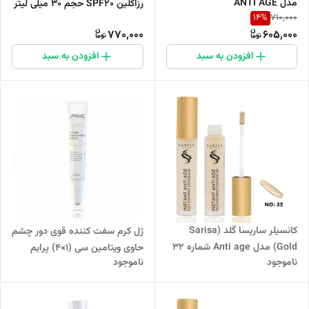
مدل ANTI AGE
رزاکلین SPF20 حجم 30 میلی لیتر
14
%
710,000
770,000
605,000
افزودن به سبد
افزودن به سبد
کانسیلر ساریسا گلد (Sarisa
ژل کرم سفت کننده قوی دور چشم
Gold) مدل Anti age شماره 32
حاوی ویتامین سی (1×4) پرایم
ناموجود
ناموجود
حجم 8 میلی لیتر