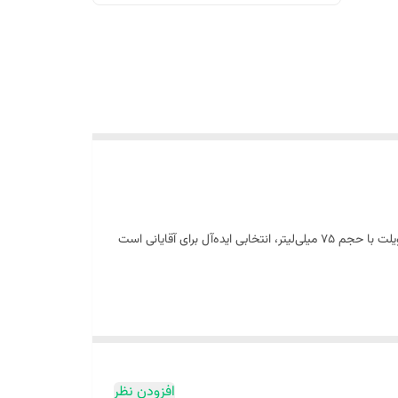
ادکلن دانهیل قهوه‌ای (Dunhill for Men) یکی از عطرهای کلاسیک و محبوب مردانه است که توسط برند معتبر دانهیل تولید شده است. این ادوتویلت با حجم 75 میلی‌لیتر، انتخابی ایده‌آل برای آقایانی است
طوخودوس، لیمو و ترنج هستند که طراوتی دلپذیر به عطر
، نت‌های پایانی شامل چوب صندل، خزه بلوط و مشک
افزودن نظر