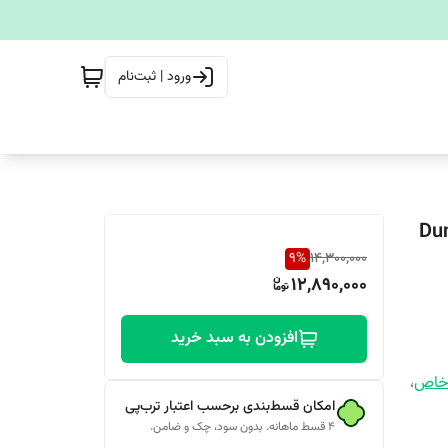
ورود | ثبت‌نام
 75 میل مردانه Dunhill-
9
%
14,300,000
12,890,000
افزودن به سبد خرید
 خاص
،
امکان قسط‌بندی برحسب اعتبار ترب‌پی
۴ قسط ماهانه. بدون سود، چک و ضامن.