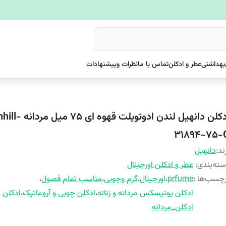
بهداشتی
عطر و ادکلن
تماس با ما
نظرات وپیشنهادات
ادکلن دانهیل لندن ادوتویلت قهوه ای
31894-75-
ند:
دانهیل
ته‌بندی
:
عطر و ادکلن اورجینال
چسب‌ها :
prfume
،
اورجینال
،
گرم وچوبی
،
مناسب تمام فصول
،
ادکلن یونیسکس مردانه و زنانه
،
ادکلن چوبی و آروماتیک
،
ادکلن
ادکلن_مردانه