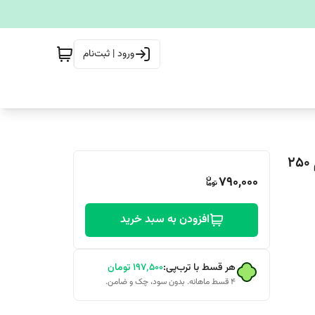
ورود | ثبت‌نام
بادی میست شاین‌دار ویکتوریا بیوتی مدل Love Spell حجم 250
790,000
افزودن به سبد خرید
هر قسط با ترب‌پی:
۱۹۷٬۵۰۰
تومان
۴ قسط ماهانه. بدون سود، چک و ضامن.