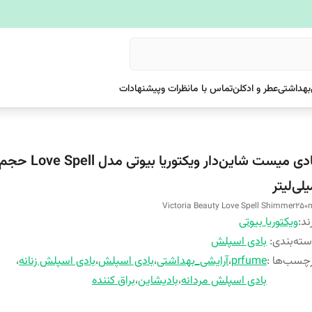
بهداشتی
عطر و ادکلن
تماس با ما
نظرات وپیشنهادات
لی‌لیتر
Victoria Beauty Love Spell Shimmer250
ند:
ویکتوریا بیوتی
ته‌بندی
:
بادی اسپلش
چسب‌ها :
prfume
،
آرایشی_بهداشتی
،
بادی اسپلش
،
بادی اسپلش زنانه
،
بادی اسپلش مردانه
،
بادیشاین
،
براق کننده