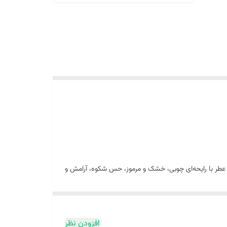
دس پاپیروس است. این عطر با رایحه‌ای چوبی، خشک و مرموز، حس شکوه، آرامش و
ب‌های ارزشمند و رایحه‌های گرم، Egyptian Papyrus را به انتخابی خاص برای افرادی تبدیل کرده است که به عطرهای متفاوت، عمیق و
افزودن نظر