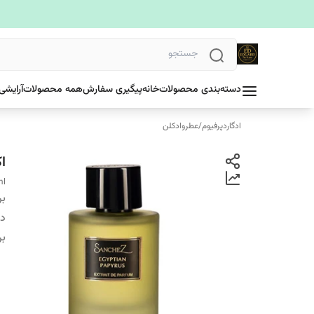
دسته‌بندی محصولات
خانه
پیگیری سفارش
همه محصولات
آرایشی
ادگاردپرفیوم
/
عطروادکلن
اکس
ml
بر
دس
بر