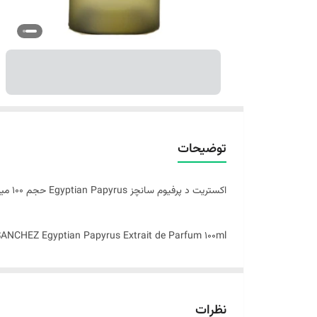
توضیحات
اکستریت د پرفیوم سانچز Egyptian Papyrus حجم 100 میلی‌لیتر
ماندگار علاقه دارند.
نظرات