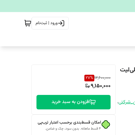
ورود | ثبت‌نام
27
%
12,600,000
9,150,000
افزودن به سبد خرید
ن_شرکتی
،
امکان قسط‌بندی برحسب اعتبار ترب‌پی
۴ قسط ماهانه. بدون سود، چک و ضامن.