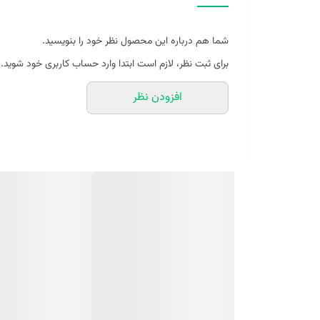
---
شما هم درباره این محصول نظر خود را بنویسید.
برای ثبت نظر، لازم است ابتدا وارد حساب کاربری خود شوید.
مشخصات محصول
افزودن نظر
نام محصول: Sanchez Egyptian Papyrus
برند: SANCHEZ
حجم: 100 میلی‌لیتر
غلظت: Extrait de Parfum
جنسیت: زنانه و مردانه (Unisex)