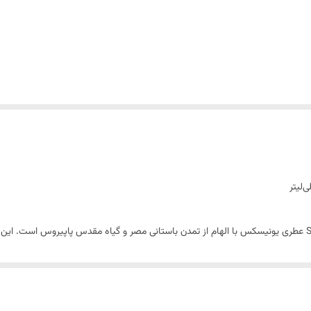
SANCHEZ Egyptian Papyrus Extrait de Parfum 100ml عطری یونیسکس با الهام از تمدن باستانی مصر و گیاه مق
اصالت را در کنار یکدیگر به تصویر می‌کشد. ترکیب هنرمندانه چو