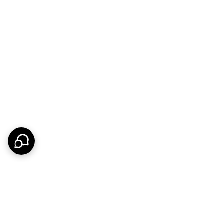
س با عمق و وقار خود، عطری ماندگار، آرام و لوکس خلق