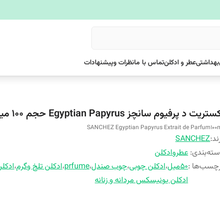
بهداشتی
عطر و ادکلن
تماس با ما
نظرات وپیشنهادات
تریت د پرفیوم سانچز Egyptian Papyrus حجم 100 میلی‌لیت
SANCHEZ Egyptian Papyrus Extrait de Parfum100
ند:
SANCHEZ
ته‌بندی
:
عطروادکلن
چسب‌ها :
۵۰میل
،
ادکلن چوبی
،
چوب صندل
،
prfume
،
ادکلن تلخ وگرم
،
ادکل
ادکلن یونیسکس مردانه و زنانه