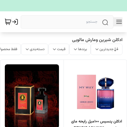
ادکلن شیرین ومارش مالویی
جدیدترین
برندها
قیمت
دسته‌بندی
فقط محصولا
ادکلن پنسیس 100میل رایحه مای