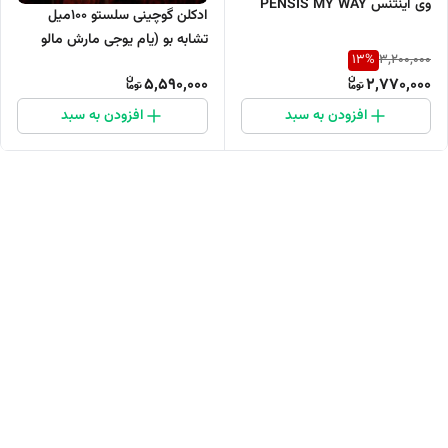
وی اینتنس PENSIS MY WAY
ادکلن گوچینی سلستو ۱۰۰میل
intense
تشابه بو (یام یوجی مارش مالو
13
%
3,200,000
کایالی)
5,590,000
2,770,000
افزودن به سبد
افزودن به سبد