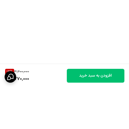
13
%
3,200,000
افزودن به سبد خرید
2,770,000