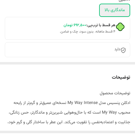
100میل
ماندگاری بالا
هر قسط با ترب‌پی:
۶۹۲٬۵۰۰
تومان
۴ قسط ماهانه. بدون سود، چک و ضامن.
دارد
توضیحات
توضیحات محصول
ادکلن پنسیس مدل My Way Intense نسخه‌ای عمیق‌تر و گرم‌تر از رایحه
محبوب My Way است که با حال‌وهوایی شیرین‌تر و ماندگارتر، حس زنانگی،
جذابیت و اعتمادبه‌نفس را تقویت می‌کند. این عطر با ساختار گلی و گرم خود،
انتخابی عالی برای افرادی است که به رایحه‌های قوی‌تر و شاخص‌تر علاقه دارند.