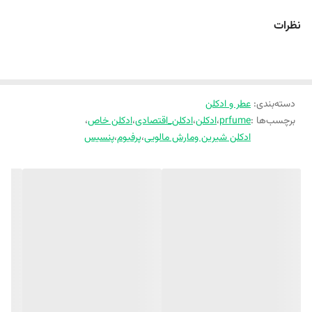
نظرات
Pensis My Way Intense با حجم 100 میلی‌لیتر و قیمت اقتصادی، گزینه‌ای
مناسب برای استفاده روزانه در فصول خنک سال و همچنین مهمانی‌های
رسمی و شبانه محسوب می‌شود. طراحی ظاهری زیبا و رایحه دلنشین آن، این
دسته‌بندی
:
عطر و ادکلن
ادکلن را به انتخابی عالی برای هدیه دادن نیز تبدیل کرده است.
برچسب‌ها :
prfume
،
ادکلن
،
ادکلن_اقتصادی
،
ادکلن خاص
،
ادکلن شیرین ومارش مالویی
،
پرفیوم
،
پنسیس
اگر به دنبال عطری با رایحه گرم و گلی زنانه، ماندگاری مناسب و قیمت
اقتصادی هستید، این محصول می‌تواند گزینه‌ای کاربردی و جذاب برای
کلکسیون عطر شما باشد.
مزایای ادکلن پنسیس My Way Intense
رایحه گرم‌تر و عمیق‌تر نسبت به نسخه معمولی
مناسب فصول سرد سال
ماندگاری و پخش بوی مطلوب نسبت به قیمت