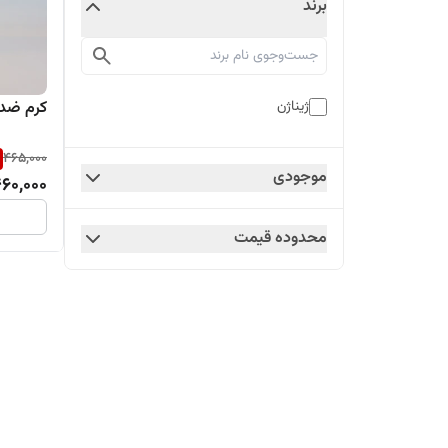
برند
ژیناژن
کرم ضد 
465,000
موجودی
60,000
محدوده قیمت